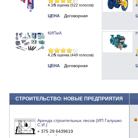
4.3/
5
оценка (522 голосов)
4
ЦЕНА
Договорная
КИПиА
Н
4.2/
5
оценка (449 голосов)
4
ЦЕНА
Договорная
СТРОИТЕЛЬСТВО: НОВЫЕ ПРЕДПРИЯТИЯ
Аренда строительных лесов (ИП Галушко
С.И.)
+ 375 29 6439619
e-mail
сайт компании