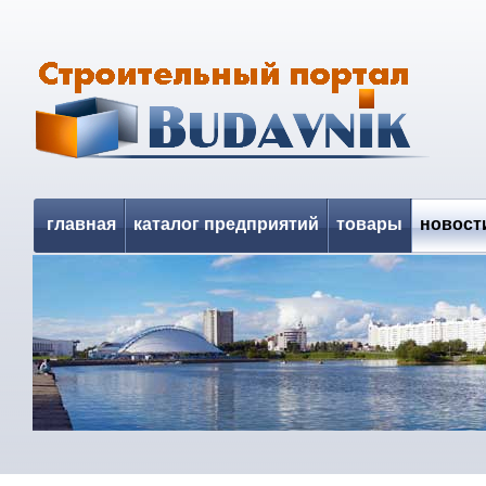
главная
каталог предприятий
товары
новост