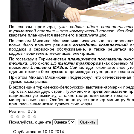
По словам премьера,
уже сейчас идет строительство
туркменской столице – это коммерческий проект, без бюд
квартале планируется ввести его в эксплуатацию.
По словам Михаила Мясниковича, изначально планировалс
позже было принято решение
возводить комплексный о
продажи и сервисное обслуживание, а также решаться во
кадров - водителей, механиков, электриков.
По госзаказу в Туркменистан
планируется поставить около
техники
. Это около
1,5 тысячи тракторов
(как обычных МТ
примерно
1 тысяча МАЗов.
Сейчас идет окончательное уто
единиц техники белорусского производства уже реализовано за
При этом Михаил Мясникович подчеркнул, что отечественная 
туркменском рынке.
В экспозиции туркменско-белорусской выставки-ярмарки пред
торговых марок двух стран. Туркменские предприниматели при
национальную вышивку, а также гастрономические товары – б
минеральные воды. Особенно по душе премьер-министру Бел
пришлись знаменитые туркменские ковры.
Рейтинг:
0
/
5
Пожалуйста, оцените
Опубликовано 10.10.2014