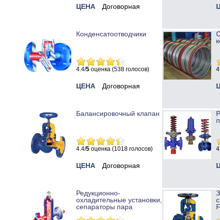
ЦЕНА
Договорная
Конденсатоотводчики
к
4.4/
5
оценка (538 голосов)
4
ЦЕНА
Договорная
Балансировочный клапан
Р
п
4.4/
5
оценка (1018 голосов)
4
ЦЕНА
Договорная
Редукционно-
охладительные установки,
с
сепараторы пара