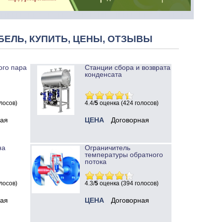
БЕЛЬ, КУПИТЬ, ЦЕНЫ, ОТЗЫВЫ
ого пара
Станции сбора и возврата
конденсата
лосов)
4.4/
5
оценка (424 голосов)
ная
ЦЕНА
Договорная
на
Ограничитель
температуры обратного
потока
лосов)
4.3/
5
оценка (394 голосов)
ная
ЦЕНА
Договорная