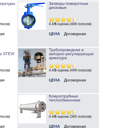
ературы
Затворы поворотные
дисковые
лосов)
4.4/
5
оценка (406 голосов)
ная
ЦЕНА
Договорная
Трубопроводная и
а STEVI
запорно-регулирующая
арматура
лосов)
4.4/
5
оценка (449 голосов)
ная
ЦЕНА
Договорная
Кожухотрубные
теплообменники
лосов)
4.4/
5
оценка (365 голосов)
ная
ЦЕНА
Договорная