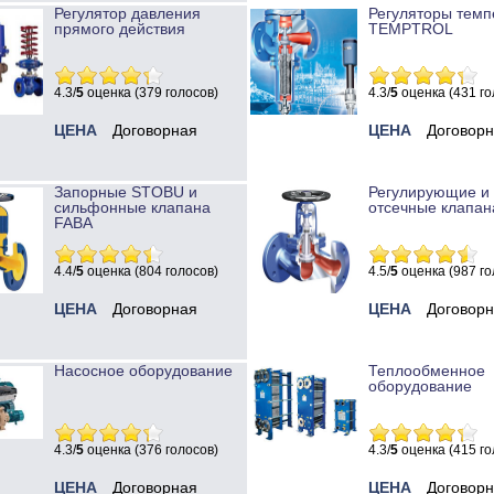
Регулятор давления
Регуляторы темп
прямого действия
TEMPTROL
4.3/
5
оценка (379 голосов)
4.3/
5
оценка (431 го
ЦЕНА
Договорная
ЦЕНА
Договор
Запорные STOBU и
Регулирующие и
сильфонные клапана
отсечные клапан
FABA
4.4/
5
оценка (804 голосов)
4.5/
5
оценка (987 го
ЦЕНА
Договорная
ЦЕНА
Договор
Насосное оборудование
Теплообменное
оборудование
4.3/
5
оценка (376 голосов)
4.3/
5
оценка (415 го
ЦЕНА
Договорная
ЦЕНА
Договор