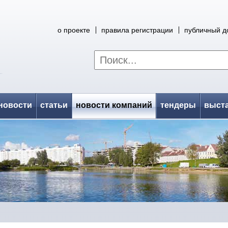
о проекте
правила регистрации
публичный д
новости
статьи
новости компаний
тендеры
выст