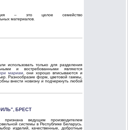
оляция – это целое семейство
льных материалов.
ли использовать только для разделения
льными и востребованными являются
ери мариам
, они хорошо вписываются и
ер. Разнообразие форм, цветовой гаммы,
обны внести новизну и подчеркнуть любой
ИЛЬ", БРЕСТ
" признана ведущим производителем
овельной системы в Республике Беларусь.
ыбор изделий, качественные, добротные