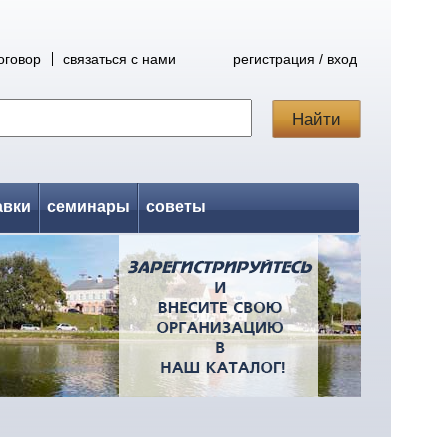
оговор
связаться с нами
регистрация / вход
авки
семинары
советы