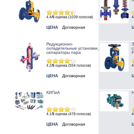
4.4/
5
оценка (1039 голосов)
4
ЦЕНА
Договорная
Редукционно-
охладительные установки,
с
сепараторы пара
4.2/
5
оценка (554 голосов)
4
ЦЕНА
Договорная
КИПиА
Н
4.1/
5
оценка (478 голосов)
4
ЦЕНА
Договорная