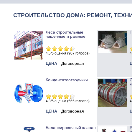
СТРОИТЕЛЬСТВО ДОМА: РЕМОНТ, ТЕХНИ
Леса строительные
Т
чашечные и рамные
4.5/
5
оценка (907 голосов)
4
ЦЕНА
Договорная
Конденсатоотводчики
к
4.3/
5
оценка (565 голосов)
4
ЦЕНА
Договорная
Балансировочный клапан
Р
п