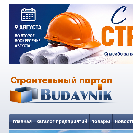
главная
каталог предприятий
товары
новост