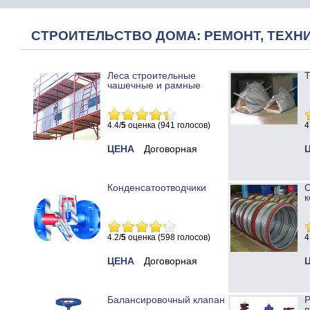
СТРОИТЕЛЬСТВО ДОМА: РЕМОНТ, ТЕХНИ
Леса строительные
Т
чашечные и рамные
4.4/
5
оценка (941 голосов)
4
ЦЕНА
Договорная
Конденсатоотводчики
к
4.2/
5
оценка (598 голосов)
4
ЦЕНА
Договорная
Балансировочный клапан
Р
п