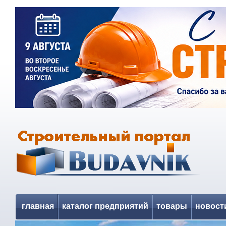
главная
каталог предприятий
товары
новост