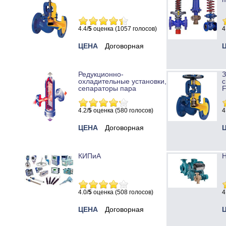
4.4/
5
оценка (1057 голосов)
4
ЦЕНА
Договорная
Редукционно-
охладительные установки,
с
сепараторы пара
4.2/
5
оценка (580 голосов)
4
ЦЕНА
Договорная
КИПиА
Н
4.0/
5
оценка (508 голосов)
4
ЦЕНА
Договорная