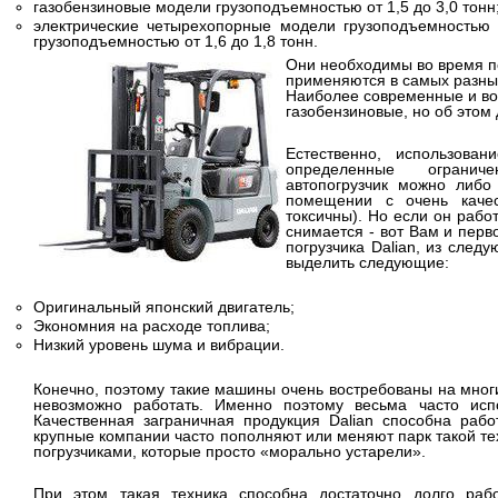
газобензиновые модели грузоподъемностью от 1,5 до 3,0 тонн
электрические четырехопорные модели грузоподъемностью 
грузоподъемностью от 1,6 до 1,8 тонн.
Они необходимы во время по
применяются в самых разны
Наиболее современные и во
газобензиновые, но об этом 
Естественно, использован
определенные огранич
автопогрузчик можно либо
помещении с очень качес
токсичны). Но если он работ
снимается - вот Вам и перв
погрузчика Dalian, из след
выделить следующие:
Оригинальный японский двигатель;
Экономния на расходе топлива;
Низкий уровень шума и вибрации.
Конечно, поэтому такие машины очень востребованы на многи
невозможно работать. Именно поэтому весьма часто испо
Качественная заграничная продукция Dalian способна работ
крупные компании часто пополняют или меняют парк такой те
погрузчиками, которые просто «морально устарели».
При этом такая техника способна достаточно долго рабо