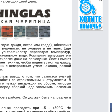
 на сегодняшний день.
 звуки дождя, ветра или града), обеспечит
 влажности, не ржавеет и не гниет. Еще
 ультрафиолету, перепадам температур,
оначальном виде. Компания выпускает его
тировке даже на легковушке. Листы имеют
ее техники, чтобы поднять лист на крышу.
ыши с невероятным углом наклона, разной
и.
лать вывод, о том, что самостоятельный
аботы со строительным инструментом. В
 и четкая инструкция по сборке, которую
 перед сборкой надо запомнить несколько
тров в районе. Он должен быть направлен в
 нельзя проводить при --5 - +30?С. Не
от кровельный материал особых свойств,