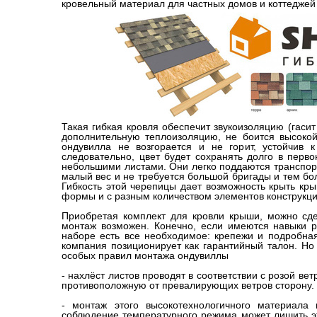
кровельный материал для частных домов и коттеджей
Такая гибкая кровля обеспечит звукоизоляцию (гасит
дополнительную теплоизоляцию, не боится высокой
ондувилла не возгорается и не горит, устойчив к
следовательно, цвет будет сохранять долго в перв
небольшими листами. Они легко поддаются транспор
малый вес и не требуется большой бригады и тем бол
Гибкость этой черепицы дает возможность крыть кр
формы и с разным количеством элементов конструкци
Приобретая комплект для кровли крыши, можно сде
монтаж возможен. Конечно, если имеются навыки р
наборе есть все необходимое: крепежи и подробная
компания позиционирует как гарантийный талон. Но
особых правил монтажа ондувиллы
- нахлёст листов проводят в соответствии с розой ве
противоположную от превалирующих ветров сторону.
- монтаж этого высокотехнологичного материала
соблюдение температурного режима может лишить эт