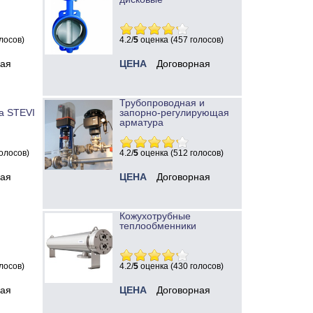
лосов)
4.2/
5
оценка (457 голосов)
ная
ЦЕНА
Договорная
Трубопроводная и
а STEVI
запорно-регулирующая
арматура
олосов)
4.2/
5
оценка (512 голосов)
ная
ЦЕНА
Договорная
Кожухотрубные
теплообменники
лосов)
4.2/
5
оценка (430 голосов)
ная
ЦЕНА
Договорная