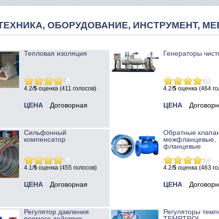
ТЕХНИКА, ОБОРУДОВАНИЕ, ИНСТРУМЕНТ, МЕ
Тепловая изоляция
Генераторы чист
4.2/
5
оценка (411 голосов)
4.2/
5
оценка (464 го
ЦЕНА
Договорная
ЦЕНА
Договор
Сильфонный
Обратные клапа
компенсатор
межфланцевые,
фланцевые
4.1/
5
оценка (455 голосов)
4.2/
5
оценка (463 го
ЦЕНА
Договорная
ЦЕНА
Договор
Регулятор давления
Регуляторы темп
прямого действия
TEMPTROL