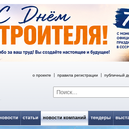
о проекте
правила регистрации
публичный д
новости
статьи
новости компаний
тендеры
выст