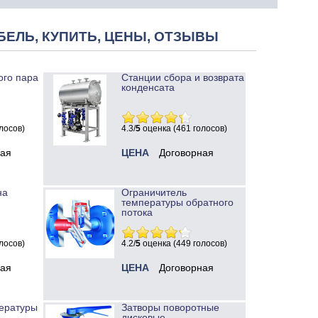
БЕЛЬ, КУПИТЬ, ЦЕНЫ, ОТЗЫВЫ
ого пара
Станции сбора и возврата
конденсата
лосов)
4.3/
5
оценка (461 голосов)
ная
ЦЕНА
Договорная
на
Ограничитель
температуры обратного
потока
лосов)
4.2/
5
оценка (449 голосов)
ная
ЦЕНА
Договорная
ературы
Затворы поворотные
дисковые