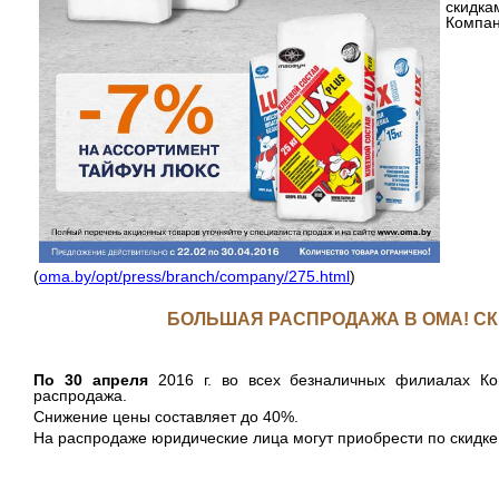
скидка
Ко
(
oma.by/opt/press/branch/company/275.html
)
БОЛЬШАЯ РАСПРОДАЖА В ОМА! СК
По 30 апреля
2016 г. во всех безналичных филиалах 
распродажа.
Снижение цены составляет до 40%.
На распродаже юридические лица могут приобрести по скидк