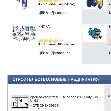
4.2/
5
оценка (546 голосов)
4
ЦЕНА
Договорная
КИПиА
Н
4.1/
5
оценка (468 голосов)
4
ЦЕНА
Договорная
СТРОИТЕЛЬСТВО: НОВЫЕ ПРЕДПРИЯТИЯ
Аренда строительных лесов (ИП Галушко
С.И.)
+ 375 29 6439619
e-mail
сайт компании