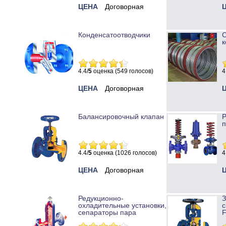
ЦЕНА
Договорная
Конденсатоотводчики
к
4.4/
5
оценка (549 голосов)
4
ЦЕНА
Договорная
Балансировочный клапан
Р
п
4.4/
5
оценка (1026 голосов)
4
ЦЕНА
Договорная
Редукционно-
охладительные установки,
с
сепараторы пара