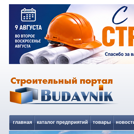
главная
каталог предприятий
товары
новост