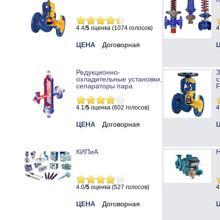
4.4/
5
оценка (1074 голосов)
4
ЦЕНА
Договорная
Редукционно-
охладительные установки,
с
сепараторы пара
4.1/
5
оценка (602 голосов)
4
ЦЕНА
Договорная
КИПиА
Н
4.0/
5
оценка (527 голосов)
4
ЦЕНА
Договорная