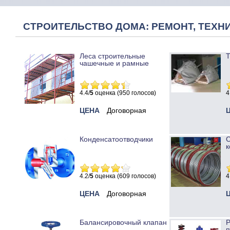
СТРОИТЕЛЬСТВО ДОМА: РЕМОНТ, ТЕХНИ
Леса строительные
Т
чашечные и рамные
4.4/
5
оценка (950 голосов)
4
ЦЕНА
Договорная
Конденсатоотводчики
к
4.2/
5
оценка (609 голосов)
4
ЦЕНА
Договорная
Балансировочный клапан
Р
п