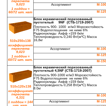
пересчета
9,023
Ассортимент
М-10
1 поддон =
М-12
60/72 шт. нат
Блок керамический поризованный
пустотелый 9
NF
(СТБ-1719-2007)
Плотность 900- 1000 кг/м3 Морозостойкость
F75 Водопоглощение не ниже 6%
Радионуклиды Аэфф =159 бк/кг
Теплопроводность 0,240 Вт/(м*С) Масса
16,8кг
510х250х138
коэффициент
пересчета
Ассортимент
М-10
9,023
М-12
1 поддон =
60/72 шт. нат.
М-15
Блок керамический поризованный
пустотелый 4,5
NF (СТБ-1719-2007)
Плотность 900-1000 кг/м3 Морозостойкость
F75 Водопоглощение не ниже 6%
Радионуклиды Аэфф =159 бк/кг
Теплопроводность 0,258 Вт/(м*С) Масса
510х120х138
8.0кг
коэффициент
пересчета
М-10
4,331
Ассортимент
М-12
1 поддон = 144
шт. нат.