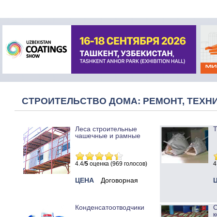
СТРОИТЕЛЬСТВО ДОМА: РЕМОНТ, ТЕХНИ
Леса строительные
Т
чашечные и рамные
4.4/
5
оценка (969 голосов)
4
ЦЕНА
Договорная
Конденсатоотводчики
к