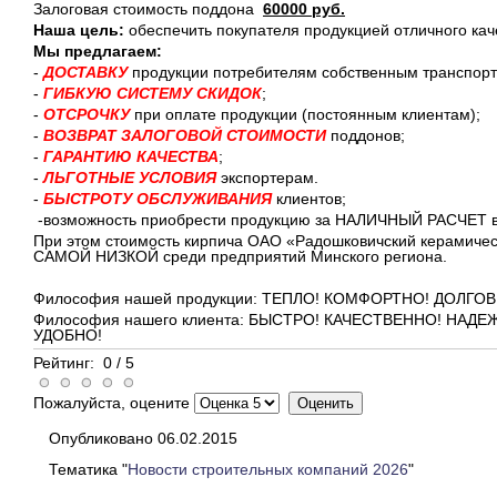
Залоговая стоимость поддона
60000 руб.
Наша цель:
обеспечить покупателя продукцией отличного кач
Мы предлагаем:
-
ДОСТАВКУ
продукции потребителям собственным транспорто
-
ГИБКУЮ СИСТЕМУ СКИДОК
;
-
ОТСРОЧКУ
при оплате продукции (постоянным клиентам);
-
ВОЗВРАТ ЗАЛОГОВОЙ СТОИМОСТИ
поддонов;
-
ГАРАНТИЮ КАЧЕСТВА
;
-
ЛЬГОТНЫЕ УСЛОВИЯ
экспортерам.
-
БЫСТРОТУ ОБСЛУЖИВАНИЯ
клиентов;
-возможность приобрести продукцию за НАЛИЧНЫЙ РАСЧЕТ в
При этом стоимость кирпича ОАО «Радошковичский керамичес
САМОЙ НИЗКОЙ среди предприятий Минского региона.
Философия нашей продукции: ТЕПЛО! КОМФОРТНО! ДОЛГО
Философия нашего клиента: БЫСТРО! КАЧЕСТВЕННО! НАДЕЖ
УДОБНО!
Рейтинг:
0
/
5
Пожалуйста, оцените
Опубликовано 06.02.2015
Тематика "
Новости строительных компаний 2026
"