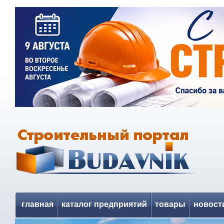
главная
каталог предприятий
товары
новост