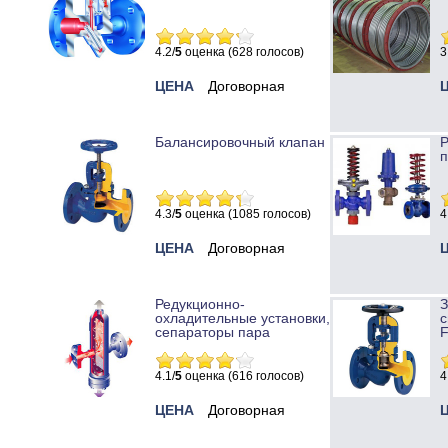
4.2/
5
оценка (628 голосов)
3
ЦЕНА
Договорная
Балансировочный клапан
Р
п
4.3/
5
оценка (1085 голосов)
4
ЦЕНА
Договорная
Редукционно-
охладительные установки,
с
сепараторы пара
4.1/
5
оценка (616 голосов)
4
ЦЕНА
Договорная