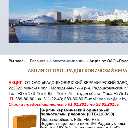
Вы здесь:
Главная
новости компаний
Акция от ОАО «Радо
АКЦИЯ ОТ ОАО «РАДОШКОВИЧСКИЙ КЕР
АКЦИЯ
ОТ ОАО «РАДОШКОВИЧСКИЙ КЕРАМИЧЕСКИЙ ЗАВО
222322 Минская обл., Молодечненский р-н, Радошковичский с/
Тел: +375 176 795-6-63, 795-7-75 – отдел сбыта, Факс: +375 1
689-80-80;
611-22-43; 689-80-80 E–mail:
oao.rkz@tut.by
,
Скидки предоставляются с 01.01.2015 по 28.02.2015г.
Кирпич керамический одинарный
полнотелый рядовой (СТБ-1160-99)
Морозостойкость F35, F50;F75.
Водопоглощение не ниже 6% Радионуклиды
Аэфф = 162 бк/кг Теплопроводность 0,503