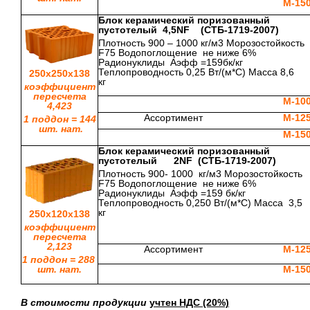
М-15
Блок керамический поризованный
пустотелый 4,5
NF (СТБ-1719-2007)
Плотность 900 – 1000 кг/м3 Морозостойкость
F75 Водопоглощение не ниже 6%
Радионуклиды Аэфф =159бк/кг
Теплопроводность 0,25 Вт/(м*С) Масса 8,6
250х250х138
кг
коэффициент
пересчета
М-10
4,423
Ассортимент
М-12
1 поддон = 144
шт. нат.
М-15
Блок керамический поризованный
пустотелый 2
NF (СТБ-1719-2007)
Плотность 900- 1000 кг/м3 Морозостойкость
F75 Водопоглощение не ниже 6%
Радионуклиды Аэфф =159 бк/кг
Теплопроводность 0,250 Вт/(м*С) Масса 3,5
кг
250х120х138
коэффициент
пересчета
2,123
Ассортимент
М-12
1 поддон = 288
шт. нат.
М-15
В стоимости продукции
учтен НДС (20%)