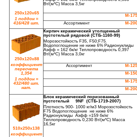
Вт/(м*С) Масса 3,5кг
250х120х65
М-17
1 поддон =
416/428 шт
.
Ассортимент
М-20
Кирпич керамический утолщенный
пустотелый рядовой (СТБ-1160-99)
Морозостойкость F35, F50;F75.
Водопоглощение не ниже 6% Радионуклиды
Аэфф = 162 бк/кг Теплопроводность 0,397
Вт/(м*С) Масса 3,0кг
250х120х88
коэффициент
Ассортимент
М-12
пересчета
1,354
М-15
1 поддон =
М-17
432/480 шт.
нат.
М-20
Блок керамический поризованный
пустотелый 9
NF
(СТБ-1719-2007)
Плотность 900- 1000 кг/м3 Морозостойкость
F75 Водопоглощение не ниже 6%
Радионуклиды Аэфф =159 бк/кг
Теплопроводность 0,230 Вт/(м*С) Масса
16,5кг
510х250х138
коэффициент