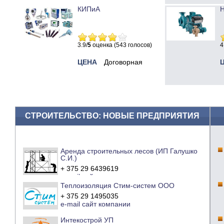
КИПиА
Н
3.9/
5
оценка (543 голосов)
4
ЦЕНА
Договорная
СТРОИТЕЛЬСТВО: НОВЫЕ ПРЕДПРИЯТИЯ
Аренда строительных лесов (ИП Галушко
С.И.)
+ 375 29 6439619
e-mail
сайт компании
Теплоизоляция Стим-систем ООО
+ 375 29 1495035
e-mail
сайт компании
Интекострой УП