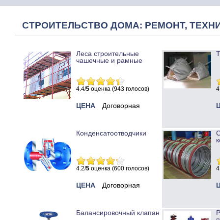
СТРОИТЕЛЬСТВО ДОМА: РЕМОНТ, ТЕХНИ
Леса строительные
Т
чашечные и рамные
4.4/
5
оценка (943 голосов)
4
ЦЕНА
Договорная
Конденсатоотводчики
к
4.2/
5
оценка (600 голосов)
4
ЦЕНА
Договорная
Балансировочный клапан
Р
п