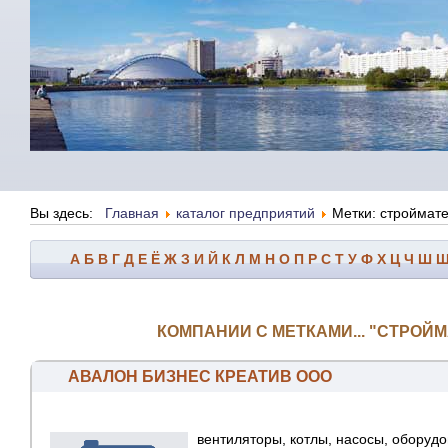
Вы здесь:
Главная
каталог предприятий
Метки: строймат
А
Б
В
Г
Д
Е
Ё
Ж
З
И
Й
К
Л
М
Н
О
П
Р
С
Т
У
Ф
Х
Ц
Ч
Ш
КОМПАНИИ С МЕТКАМИ... "СТРОЙ
АВАЛОН БИЗНЕС КРЕАТИВ ООО
вентиляторы, котлы, насосы, оборуд