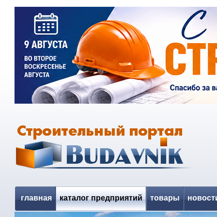
главная
каталог предприятий
товары
новост