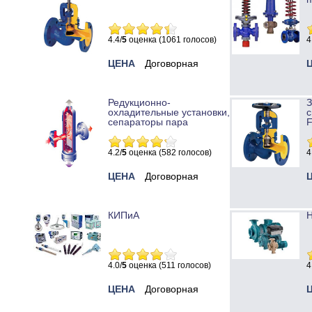
4.4/
5
оценка (1061 голосов)
4
ЦЕНА
Договорная
Редукционно-
охладительные установки,
с
сепараторы пара
4.2/
5
оценка (582 голосов)
4
ЦЕНА
Договорная
КИПиА
Н
4.0/
5
оценка (511 голосов)
4
ЦЕНА
Договорная