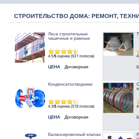
СТРОИТЕЛЬСТВО ДОМА: РЕМОНТ, ТЕХНИ
Леса строительные
Т
чашечные и рамные
4.5/
5
оценка (927 голосов)
4
ЦЕНА
Договорная
Конденсатоотводчики
к
4.3/
5
оценка (578 голосов)
4
ЦЕНА
Договорная
Балансировочный клапан
Р
п