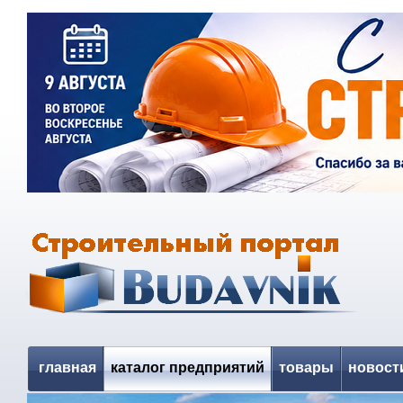
главная
каталог предприятий
товары
новост