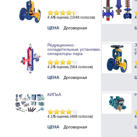
4.4/
5
оценка (1048 голосов)
4
ЦЕНА
Договорная
Редукционно-
охладительные установки,
с
сепараторы пара
4.2/
5
оценка (564 голосов)
4
ЦЕНА
Договорная
КИПиА
Н
4.1/
5
оценка (488 голосов)
4
ЦЕНА
Договорная