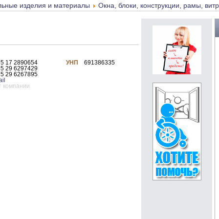
льные изделия и материалы
Окна, блоки, конструкции, рамы, вит
75 17 2890654
УНП
691386335
75 29 6297429
75 29 6267895
il
т компании