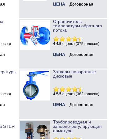
ная
ЦЕНА
Договорная
на
Ограничитель
температуры обратного
потока
лосов)
4.4/
5
оценка (375 голосов)
ная
ЦЕНА
Договорная
ературы
Затворы поворотные
дисковые
лосов)
4.5/
5
оценка (382 голосов)
ная
ЦЕНА
Договорная
Трубопроводная и
а STEVI
запорно-регулирующая
арматура