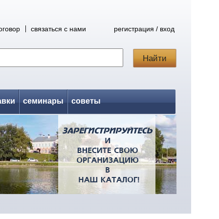
оговор
связаться с нами
регистрация / вход
авки
семинары
советы