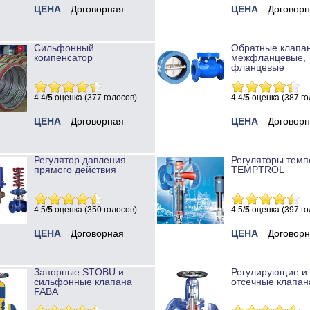
ЦЕНА
Договорная
ЦЕНА
Договор
Сильфонный
Обратные клапа
компенсатор
межфланцевые,
фланцевые
4.4/
5
оценка (377 голосов)
4.4/
5
оценка (387 го
ЦЕНА
Договорная
ЦЕНА
Договор
Регулятор давления
Регуляторы темп
прямого действия
TEMPTROL
4.5/
5
оценка (350 голосов)
4.5/
5
оценка (397 го
ЦЕНА
Договорная
ЦЕНА
Договор
Запорные STOBU и
Регулирующие и
сильфонные клапана
отсечные клапан
FABA