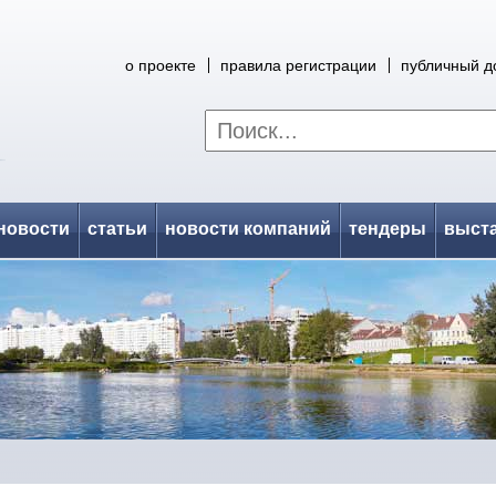
о проекте
правила регистрации
публичный д
новости
статьи
новости компаний
тендеры
выст