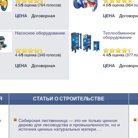
4.5/
5
оценка (764 голосов)
4.6/
5
оценка (964 го
ЦЕНА
Договорная
ЦЕНА
Договор
Насосное оборудование
Теплообменное
оборудование
4.4/
5
оценка (349 голосов)
4.4/
5
оценка (377 го
ЦЕНА
Договорная
ЦЕНА
Договор
Я
СТАТЬИ О СТРОИТЕЛЬСТВЕ
о
Сибирская лиственница — это не только ценное
дерево для лесоводства и промышленности, но и
источник ценных натуральных матери
.....