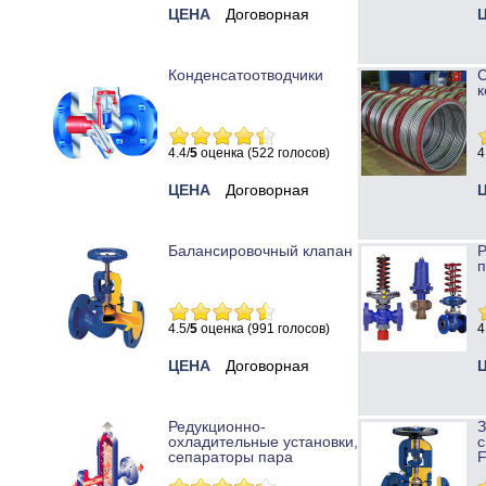
ЦЕНА
Договорная
Конденсатоотводчики
к
4.4/
5
оценка (522 голосов)
4
ЦЕНА
Договорная
Балансировочный клапан
Р
п
4.5/
5
оценка (991 голосов)
4
ЦЕНА
Договорная
Редукционно-
охладительные установки,
с
сепараторы пара