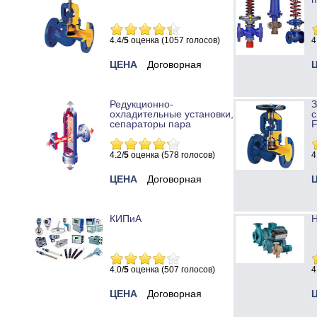
4.4/
5
оценка (1057 голосов)
4
ЦЕНА
Договорная
Редукционно-
охладительные установки,
с
сепараторы пара
4.2/
5
оценка (578 голосов)
4
ЦЕНА
Договорная
КИПиА
Н
4.0/
5
оценка (507 голосов)
4
ЦЕНА
Договорная