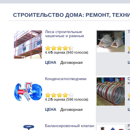
СТРОИТЕЛЬСТВО ДОМА: РЕМОНТ, ТЕХНИ
Леса строительные
Т
чашечные и рамные
4.4/
5
оценка (940 голосов)
4
ЦЕНА
Договорная
Конденсатоотводчики
к
4.2/
5
оценка (596 голосов)
4
ЦЕНА
Договорная
Балансировочный клапан
Р
п