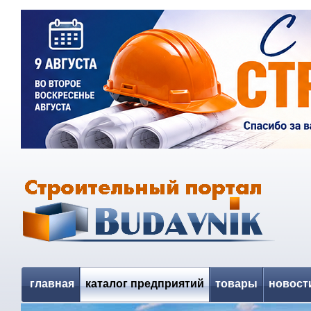
главная
каталог предприятий
товары
новост