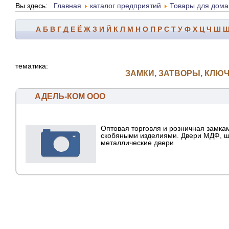
Вы здесь:
Главная
каталог предприятий
Товары для дома
А
Б
В
Г
Д
Е
Ё
Ж
З
И
Й
К
Л
М
Н
О
П
Р
С
Т
У
Ф
Х
Ц
Ч
Ш
тематика:
ЗАМКИ, ЗАТВОРЫ, КЛЮ
АДЕЛЬ-КОМ ООО
Оптовая торговля и розничная замка
скобяными изделиями. Двери МДФ, ш
металлические двери