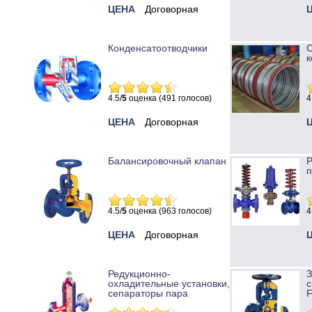
ЦЕНА
Договорная
Конденсатоотводчики
к
4.5/
5
оценка (491 голосов)
4
ЦЕНА
Договорная
Балансировочный клапан
Р
п
4.5/
5
оценка (963 голосов)
4
ЦЕНА
Договорная
Редукционно-
охладительные установки,
с
сепараторы пара