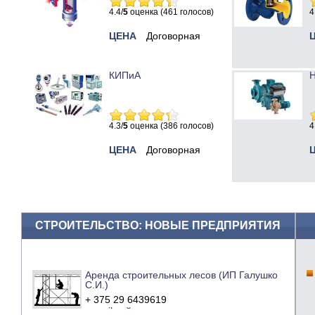
4.4/
5
оценка (461 голосов)
4
ЦЕНА
Договорная
КИПиА
Н
4.3/
5
оценка (386 голосов)
4
ЦЕНА
Договорная
СТРОИТЕЛЬСТВО: НОВЫЕ ПРЕДПРИЯТИЯ
Аренда строительных лесов (ИП Галушко
С.И.)
+ 375 29 6439619
e-mail
сайт компании