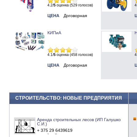
4.2/
5
оценка (529 голосов)
4
ЦЕНА
Договорная
КИПиА
Н
4.1/
5
оценка (458 голосов)
4
ЦЕНА
Договорная
СТРОИТЕЛЬСТВО: НОВЫЕ ПРЕДПРИЯТИЯ
Аренда строительных лесов (ИП Галушко
С.И.)
+ 375 29 6439619
e-mail
сайт компании