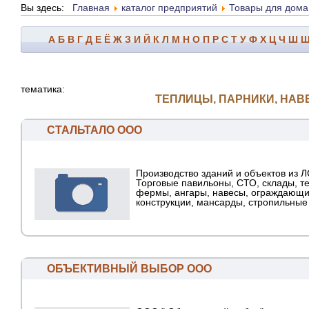
Вы здесь:
Главная
каталог предприятий
Товары для дома
А
Б
В
Г
Д
Е
Ё
Ж
З
И
Й
К
Л
М
Н
О
П
Р
С
Т
У
Ф
Х
Ц
Ч
Ш
тематика:
ТЕПЛИЦЫ, ПАРНИКИ, НА
СТАЛЬТАЛО ООО
Производство зданий и объектов из Л
Торговые павильоны, СТО, склады, т
фермы, ангары, навесы, ограждающ
конструкции, мансарды, стропильные
ОБЪЕКТИВНЫЙ ВЫБОР ООО