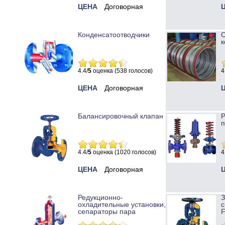
ЦЕНА
Договорная
Конденсатоотводчики
к
4.4/
5
оценка (538 голосов)
4
ЦЕНА
Договорная
Балансировочный клапан
Р
п
4.4/
5
оценка (1020 голосов)
4
ЦЕНА
Договорная
Редукционно-
охладительные установки,
с
сепараторы пара