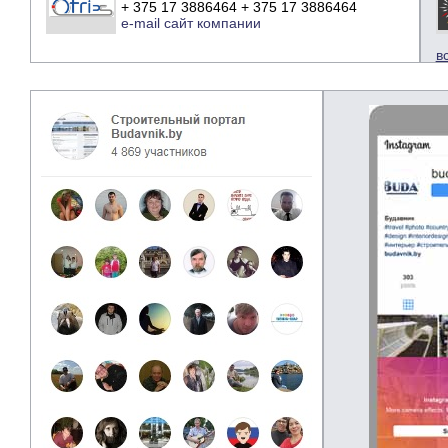
+ 375 17 3886464 + 375 17 3886464
e-mail
сайт компании
в