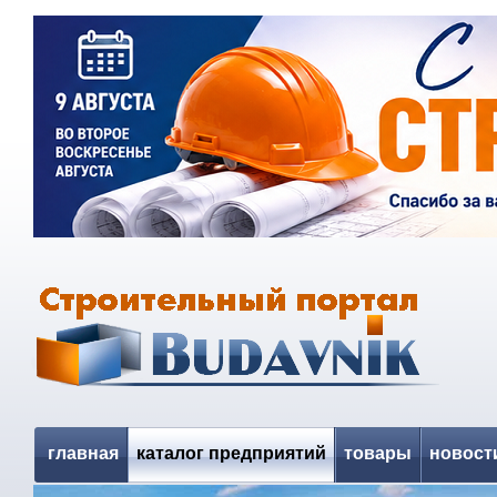
главная
каталог предприятий
товары
новост