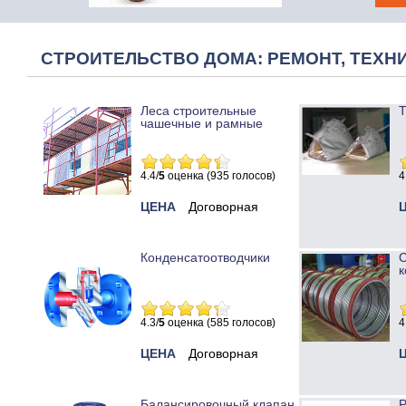
СТРОИТЕЛЬСТВО ДОМА: РЕМОНТ, ТЕХНИ
Леса строительные
Т
чашечные и рамные
4.4/
5
оценка (935 голосов)
4
ЦЕНА
Договорная
Конденсатоотводчики
к
4.3/
5
оценка (585 голосов)
4
ЦЕНА
Договорная
Балансировочный клапан
Р