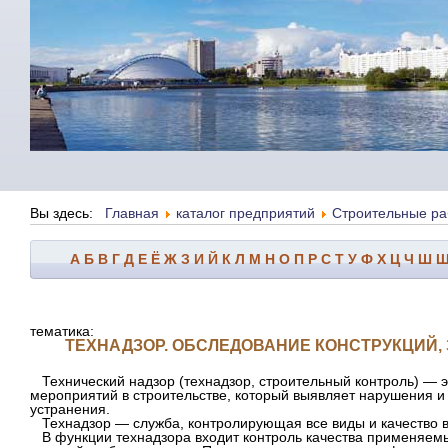
Вы здесь:
Главная
каталог предприятий
Строительные раб
А
Б
В
Г
Д
Е
Ё
Ж
З
И
Й
К
Л
М
Н
О
П
Р
С
Т
У
Ф
Х
Ц
Ч
Ш
тематика:
ТЕХНАДЗОР. ОБСЛЕДОВАНИЕ КОНСТРУКЦИЙ,
Технический надзор (технадзор, строительный контроль) — 
мероприятий в строительстве, который выявляет нарушения и
устранения.
Технадзор — служба, контролирующая все виды и качество в
В функции технадзора входит контроль качества применяемы