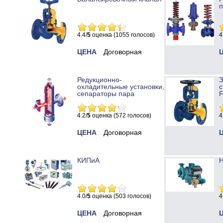
п
4.4/
5
оценка (1055 голосов)
4
ЦЕНА
Договорная
Редукционно-
охладительные установки,
с
сепараторы пара
4.2/
5
оценка (572 голосов)
4
ЦЕНА
Договорная
КИПиА
Н
4.0/
5
оценка (503 голосов)
4
ЦЕНА
Договорная