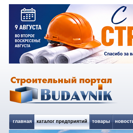
главная
каталог предприятий
товары
новост