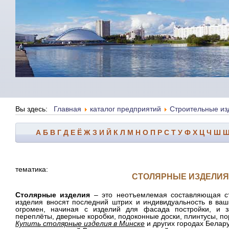
Вы здесь:
Главная
каталог предприятий
Строительные из
А
Б
В
Г
Д
Е
Ё
Ж
З
И
Й
К
Л
М
Н
О
П
Р
С
Т
У
Ф
Х
Ц
Ч
Ш
тематика:
СТОЛЯРНЫЕ ИЗДЕЛИЯ
Столярные изделия
– это неотъемлемая составляющая ст
изделия вносят последний штрих и индивидуальность в ваш
огромен, начиная с изделий для фасада постройки, и з
переплёты, дверные коробки, подоконные доски, плинтусы, пор
Купить столярные изделия в Минске
и других городах Белару