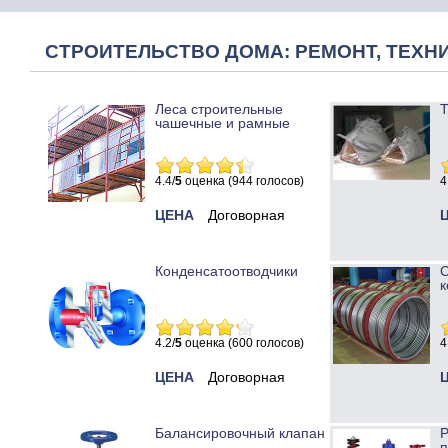
СТРОИТЕЛЬСТВО ДОМА: РЕМОНТ, ТЕХНИ
Леса строительные
Т
чашечные и рамные
4.4/
5
оценка (944 голосов)
4
ЦЕНА
Договорная
Конденсатоотводчики
к
4.2/
5
оценка (600 голосов)
4
ЦЕНА
Договорная
Балансировочный клапан
Р
п