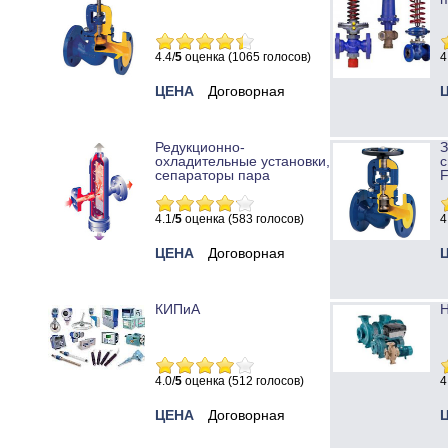
4.4/
5
оценка (1065 голосов)
4
ЦЕНА
Договорная
Редукционно-
охладительные установки,
с
сепараторы пара
4.1/
5
оценка (583 голосов)
4
ЦЕНА
Договорная
КИПиА
Н
4.0/
5
оценка (512 голосов)
4
ЦЕНА
Договорная