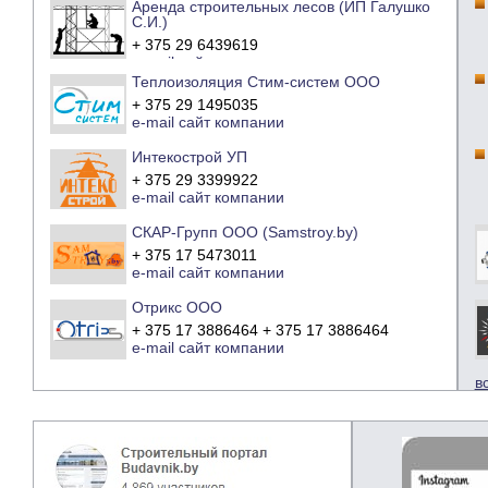
Аренда строительных лесов (ИП Галушко
С.И.)
+ 375 29 6439619
e-mail
сайт компании
Теплоизоляция Стим-систем ООО
+ 375 29 1495035
e-mail
сайт компании
Интекострой УП
+ 375 29 3399922
e-mail
сайт компании
СКАР-Групп ООО (Samstroy.by)
+ 375 17 5473011
e-mail
сайт компании
Отрикс ООО
+ 375 17 3886464 + 375 17 3886464
e-mail
сайт компании
в