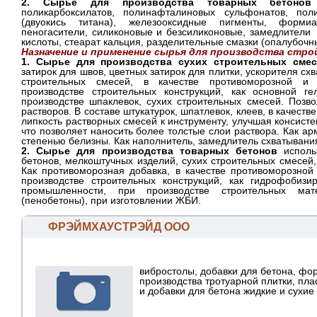
2. Сырье для производства товарных бетонов
поликарбоксилатов, полинафталиновых сульфонатов, пол
(двуокись титана), железооксидные пигменты, форми
пеногасители, силиконовые и безсиликоновые, замедлители
кислоты, стеарат кальция, разделительные смазки (опалубочн
Назначение и применение сырья для производства стр
1. Сырье для производства сухих строительных смес
затирок для швов, цветных затирок для плитки, ускорителя сх
строительных смесей, в качестве противоморозной и
производстве строительных конструкций, как основной гел
производстве шпаклевок, сухих строительных смесей. Позво
растворов. В составе штукатурок, шпатлевок, клеев, в качеств
липкость растворных смесей к инструменту, улучшая консисте
что позволяет наносить более толстые слои раствора. Как а
степенью белизны. Как наполнитель, замедлитель схватывания
2. Сырье для производства товарных бетонов
использ
бетонов, мелкоштучных изделий, сухих строительных смесей,
Как противоморозная добавка, в качестве противоморозно
производстве строительных конструкций, как гидрофобиз
промышленности, при производстве строительных мат
(пенобетоны), при изготовлении ЖБИ.
ФРЭЙМХАУСТРЭЙД ООО
вибростолы, добавки для бетона, фо
производства тротуарной плитки, пл
и добавки для бетона жидкие и сухие