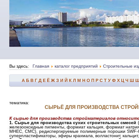
Вы здесь:
Главная
каталог предприятий
Строительные из
А
Б
В
Г
Д
Е
Ё
Ж
З
И
Й
К
Л
М
Н
О
П
Р
С
Т
У
Ф
Х
Ц
Ч
Ш
тематика:
СЫРЬЁ ДЛЯ ПРОИЗВОДСТВА СТРО
К сырью для производства стройматериалов относитс
1. Сырье для производства сухих строительных смесей
(
железооксидные пигменты, формиат кальция, формиат натри
MHEC, CMC), редиспергируемые полимерные порошки SWF-0
суперпластификаторы, эфиры крахмала, волластонит, кальцит, 