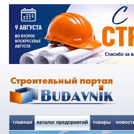
главная
каталог предприятий
товары
новост