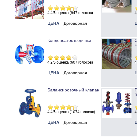
4.4/
5
оценка (947 голосов)
4
ЦЕНА
Договорная
Конденсатоотводчики
к
4.2/
5
оценка (607 голосов)
4
ЦЕНА
Договорная
Балансировочный клапан
Р
п
4.4/
5
оценка (1074 голосов)
4
ЦЕНА
Договорная