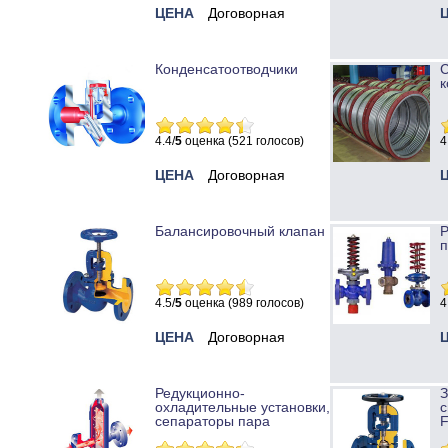
ЦЕНА
Договорная
Конденсатоотводчики
к
4.4/
5
оценка (521 голосов)
4
ЦЕНА
Договорная
Балансировочный клапан
Р
п
4.5/
5
оценка (989 голосов)
4
ЦЕНА
Договорная
Редукционно-
охладительные установки,
с
сепараторы пара