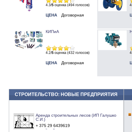
4.3/
5
оценка (494 голосов)
4
ЦЕНА
Договорная
КИПиА
Н
4.2/
5
оценка (432 голосов)
4
ЦЕНА
Договорная
СТРОИТЕЛЬСТВО: НОВЫЕ ПРЕДПРИЯТИЯ
Аренда строительных лесов (ИП Галушко
С.И.)
+ 375 29 6439619
e-mail
сайт компании