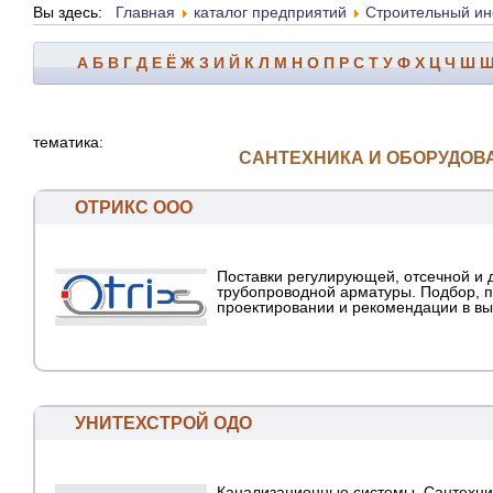
Вы здесь:
Главная
каталог предприятий
Строительный ин
А
Б
В
Г
Д
Е
Ё
Ж
З
И
Й
К
Л
М
Н
О
П
Р
С
Т
У
Ф
Х
Ц
Ч
Ш
тематика:
САНТЕХНИКА И ОБОРУДОВ
ОТРИКС ООО
Поставки регулирующей, отсечной и 
трубопроводной арматуры. Подбор, 
проектировании и рекомендации в вы
УНИТЕХСТРОЙ ОДО
Канализационные системы. Сантехни