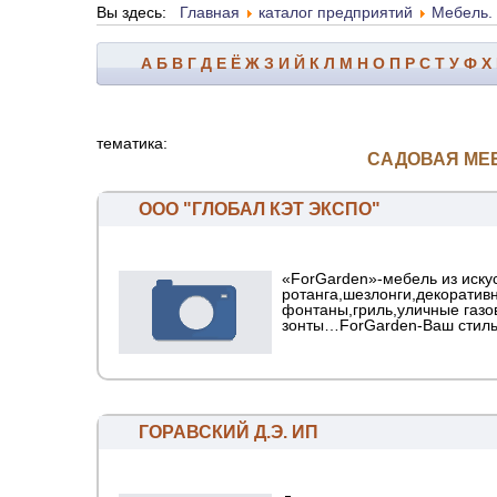
Вы здесь:
Главная
каталог предприятий
Мебель. 
А
Б
В
Г
Д
Е
Ё
Ж
З
И
Й
К
Л
М
Н
О
П
Р
С
Т
У
Ф
Х
тематика:
САДОВАЯ МЕ
ООО "ГЛОБАЛ КЭТ ЭКСПО"
«ForGarden»-мебель из иску
ротанга,шезлонги,декоратив
фонтаны,гриль,уличные газо
зонты…ForGarden-Ваш стиль
ГОРАВСКИЙ Д.Э. ИП