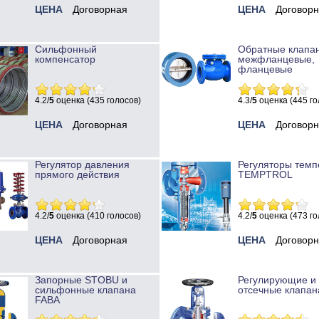
ЦЕНА
Договорная
ЦЕНА
Договор
Сильфонный
Обратные клапа
компенсатор
межфланцевые,
фланцевые
4.2/
5
оценка (435 голосов)
4.3/
5
оценка (445 го
ЦЕНА
Договорная
ЦЕНА
Договор
Регулятор давления
Регуляторы темп
прямого действия
TEMPTROL
4.2/
5
оценка (410 голосов)
4.2/
5
оценка (473 го
ЦЕНА
Договорная
ЦЕНА
Договор
Запорные STOBU и
Регулирующие и
сильфонные клапана
отсечные клапан
FABA