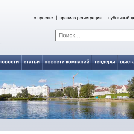
о проекте
правила регистрации
публичный д
новости
статьи
новости компаний
тендеры
выст