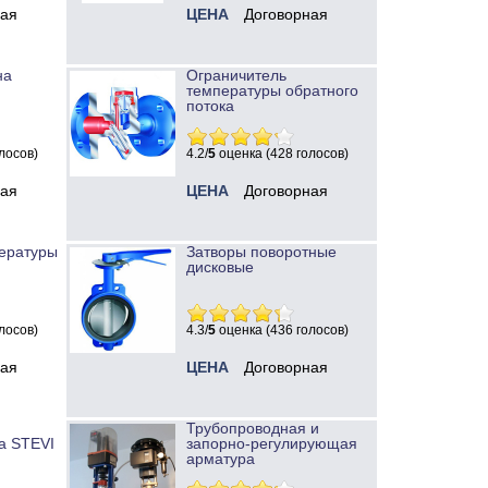
ная
ЦЕНА
Договорная
на
Ограничитель
температуры обратного
потока
лосов)
4.2/
5
оценка (428 голосов)
ная
ЦЕНА
Договорная
ературы
Затворы поворотные
дисковые
лосов)
4.3/
5
оценка (436 голосов)
ная
ЦЕНА
Договорная
Трубопроводная и
а STEVI
запорно-регулирующая
арматура