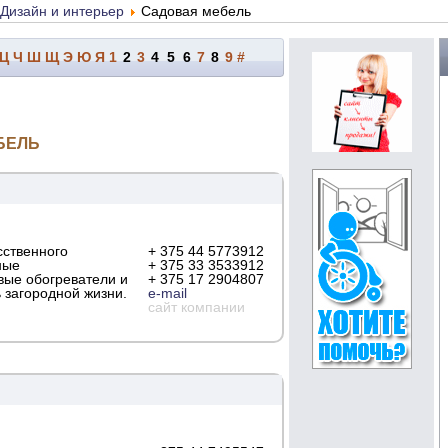
Дизайн и интерьер
Садовая мебель
Ц
Ч
Ш
Щ
Э
Ю
Я
1
2
3
4
5
6
7
8
9
#
БЕЛЬ
сственного
+ 375 44 5773912
ные
+ 375 33 3533912
вые обогреватели и
+ 375 17 2904807
 загородной жизни.
e-mail
сайт компании