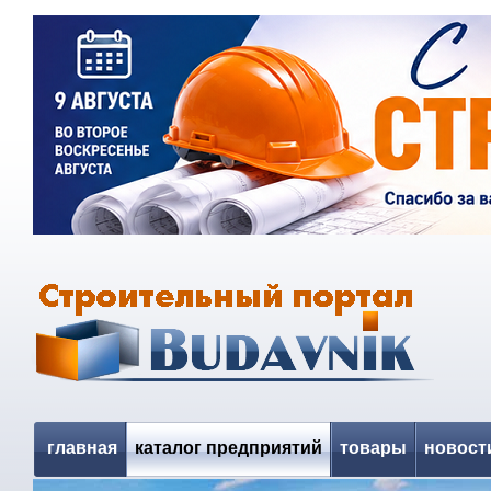
главная
каталог предприятий
товары
новост