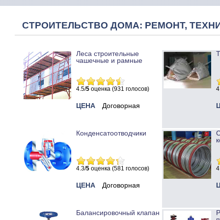
СТРОИТЕЛЬСТВО ДОМА: РЕМОНТ, ТЕХНИ
Леса строительные
Т
чашечные и рамные
4.5/
5
оценка (931 голосов)
4
ЦЕНА
Договорная
Конденсатоотводчики
к
4.3/
5
оценка (581 голосов)
4
ЦЕНА
Договорная
Балансировочный клапан
Р
п