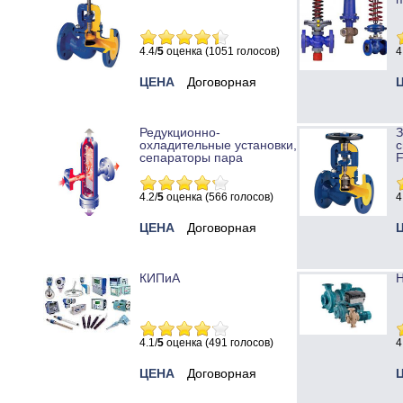
4.4/
5
оценка (1051 голосов)
4
ЦЕНА
Договорная
Редукционно-
охладительные установки,
с
сепараторы пара
4.2/
5
оценка (566 голосов)
4
ЦЕНА
Договорная
КИПиА
Н
4.1/
5
оценка (491 голосов)
4
ЦЕНА
Договорная