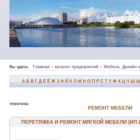
Вы здесь:
Главная
каталог предприятий
Мебель. Дизайн 
А
Б
В
Г
Д
Е
Ё
Ж
З
И
Й
К
Л
М
Н
О
П
Р
С
Т
У
Ф
Х
Ц
Ч
Ш
тематика:
РЕМОНТ МЕБЕЛИ
ПЕРЕТЯЖКА И РЕМОНТ МЯГКОЙ МЕБЕЛИ (ИП 