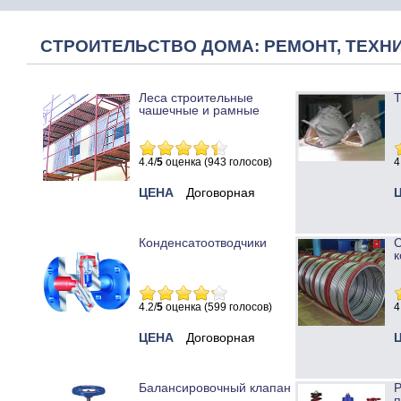
СТРОИТЕЛЬСТВО ДОМА: РЕМОНТ, ТЕХНИ
Леса строительные
Т
чашечные и рамные
4.4/
5
оценка (943 голосов)
4
ЦЕНА
Договорная
Конденсатоотводчики
к
4.2/
5
оценка (599 голосов)
4
ЦЕНА
Договорная
Балансировочный клапан
Р
п