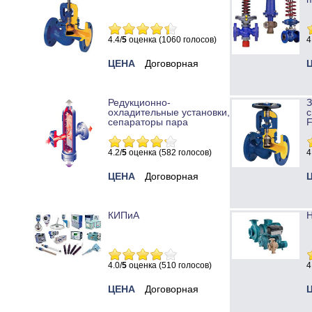
4.4/
5
оценка (1060 голосов)
4
ЦЕНА
Договорная
Редукционно-
охладительные установки,
с
сепараторы пара
4.2/
5
оценка (582 голосов)
4
ЦЕНА
Договорная
КИПиА
Н
4.0/
5
оценка (510 голосов)
4
ЦЕНА
Договорная