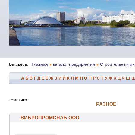
Вы здесь:
Главная
каталог предприятий
Строительный ин
А
Б
В
Г
Д
Е
Ё
Ж
З
И
Й
К
Л
М
Н
О
П
Р
С
Т
У
Ф
Х
Ц
Ч
Ш
тематика:
РАЗНОЕ
ВИБРОПРОМСНАБ ООО