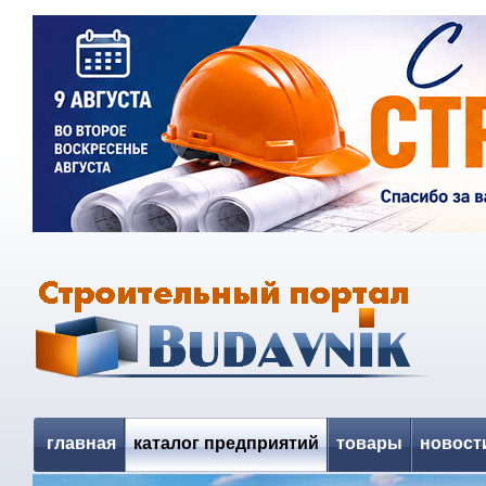
главная
каталог предприятий
товары
новост