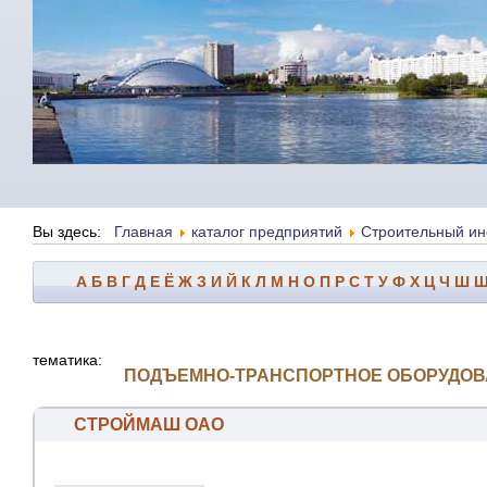
Вы здесь:
Главная
каталог предприятий
Строительный ин
А
Б
В
Г
Д
Е
Ё
Ж
З
И
Й
К
Л
М
Н
О
П
Р
С
Т
У
Ф
Х
Ц
Ч
Ш
тематика:
ПОДЪЕМНО-ТРАНСПОРТНОЕ ОБОРУДОВ
СТРОЙМАШ ОАО