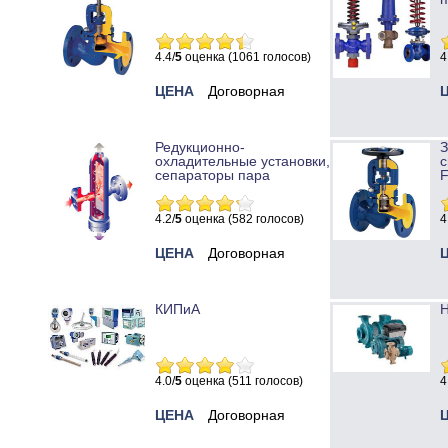
4.4/
5
оценка (1061 голосов)
4
ЦЕНА
Договорная
Редукционно-
охладительные установки,
с
сепараторы пара
4.2/
5
оценка (582 голосов)
4
ЦЕНА
Договорная
КИПиА
Н
4.0/
5
оценка (511 голосов)
4
ЦЕНА
Договорная