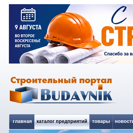
главная
каталог предприятий
товары
новост