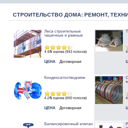
СТРОИТЕЛЬСТВО ДОМА: РЕМОНТ, ТЕХНИ
Леса строительные
Т
чашечные и рамные
4.4/
5
оценка (943 голосов)
4
ЦЕНА
Договорная
Конденсатоотводчики
к
4.2/
5
оценка (600 голосов)
4
ЦЕНА
Договорная
Балансировочный клапан
Р
п