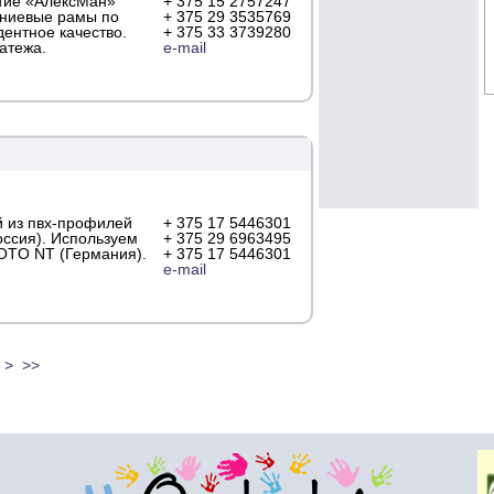
тие «АлексМан»
+ 375 15 2757247
иниевые рамы по
+ 375 29 3535769
ентное качество.
+ 375 33 3739280
латежа.
e-mail
й из пвх-профилей
+ 375 17 5446301
оссия). Используем
+ 375 29 6963495
OTO NT (Германия).
+ 375 17 5446301
e-mail
>
>>