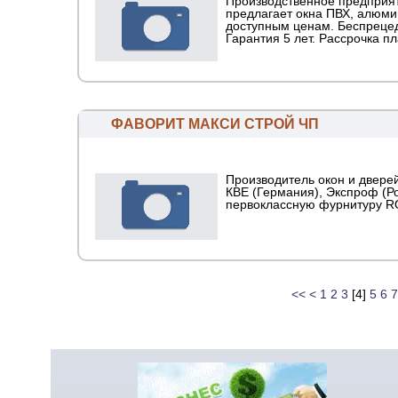
Производственное предприя
предлагает окна ПВХ, алюм
доступным ценам. Беспрецед
Гарантия 5 лет. Рассрочка п
ФАВОРИТ МАКСИ СТРОЙ ЧП
Производитель окон и двере
КВЕ (Германия), Экспроф (Р
первоклассную фурнитуру R
<<
<
1
2
3
[
4
]
5
6
7