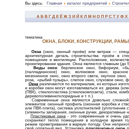
Вы здесь:
Главная
каталог предприятий
Строите
А
Б
В
Г
Д
Е
Ё
Ж
З
И
Й
К
Л
М
Н
О
П
Р
С
Т
У
Ф
Х
тематика:
ОКНА, БЛОКИ, КОНСТРУКЦИИ, РАМ
Окна
(окно, окнный проём) или витраж — специ
архитектурная деталь строительства: проём в ст
помещение и вентиляции. Расположение, количеств
проектировании здания.
Окна
являются главным (до 5
Виды окон
: берлинское окно, бифориум, «бы
(палладианское) окно, волоковое окно, красно
мезонинное окно, окно второго света, окутное окно
роза, «рыбий пузырь», слепое окно, слуховое окно, 
Окна
различаются по материалам, из которых изгот
и коробки окон могут изготавливаться из: дерева (к
(ПВХ), стеклопластика (стеклокомпозита), стали, к
деревополивинилхлоридные и т. п.).
Современные окна
являются довольно сложной 
элементов: оконный профиль (оконная коробка и ство
или ПВХ-плита), система уплотнителей (уплотнение с
(элементы запирания, оконные ручки, декоративные н
Пластиковые окна
- это современные и очень уд
сохраняют тепло помещения в холодное время го
режим проветривания в жаркую погоду. Они неприхот
свой опрятный вид. Установка
пластиковых окон
п