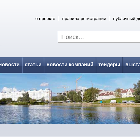
о проекте
правила регистрации
публичный д
новости
статьи
новости компаний
тендеры
выст