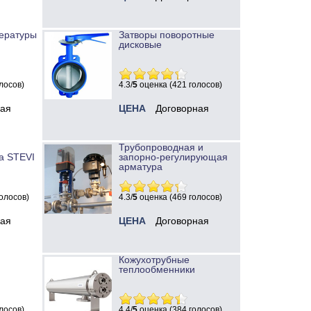
ературы
Затворы поворотные
дисковые
лосов)
4.3/
5
оценка (421 голосов)
ная
ЦЕНА
Договорная
Трубопроводная и
а STEVI
запорно-регулирующая
арматура
олосов)
4.3/
5
оценка (469 голосов)
ная
ЦЕНА
Договорная
Кожухотрубные
теплообменники
лосов)
4.4/
5
оценка (384 голосов)