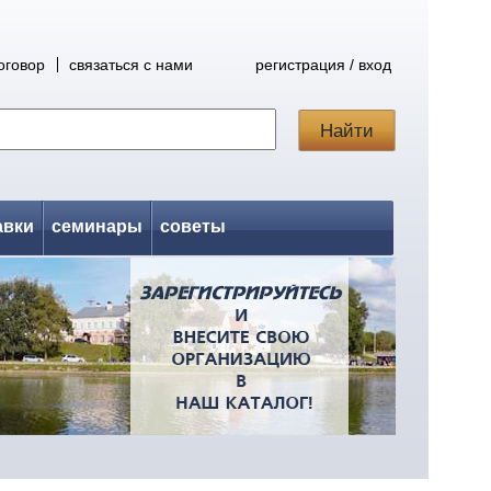
оговор
связаться с нами
регистрация / вход
авки
семинары
советы