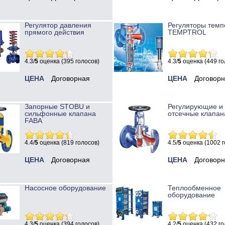
Регулятор давления
Регуляторы темп
прямого действия
TEMPTROL
4.3/
5
оценка (395 голосов)
4.3/
5
оценка (449 го
ЦЕНА
Договорная
ЦЕНА
Договор
Запорные STOBU и
Регулирующие и
сильфонные клапана
отсечные клапан
FABA
4.4/
5
оценка (819 голосов)
4.5/
5
оценка (1002 г
ЦЕНА
Договорная
ЦЕНА
Договор
Насосное оборудование
Теплообменное
оборудование
4.3/
5
оценка (394 голосов)
4.2/
5
оценка (432 го