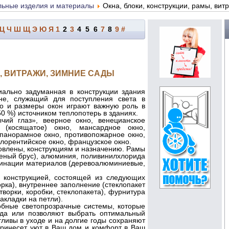
льные изделия и материалы
Окна, блоки, конструкции, рамы, вит
Ц
Ч
Ш
Щ
Э
Ю
Я
1
2
3
4
5
6
7
8
9
#
Ы, ВИТРАЖИ, ЗИМНИЕ САДЫ
ально задуманная в конструкции здания
ене, служащий для поступления света в
о и размеры окон играют важную роль в
0 %) источником теплопотерь в зданиях.
чий глаз», веерное окно, венецианское
е (косящатое) окно, мансардное окно,
, панорамное окно, противопожарное окно,
флорентийское окно, французское окно.
овлены, конструкциям и назначению. Рамы
лееный брус), алюминия, поливинилхлорида
омбинации материалов (деревоалюминиевые,
конструкцией, состоящей из следующих
рка), внутреннее заполнение (стеклопакет
творки, коробки, стеклопакета), фурнитура
акладки на петли).
обные светопрозрачные системы, которые
да или позволяют выбрать оптимальный
ливы в уходе и на долгие годы сохраняют
ринесет уют в Ваш дом и комфорт в Ваш