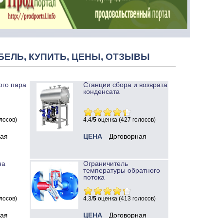
БЕЛЬ, КУПИТЬ, ЦЕНЫ, ОТЗЫВЫ
ого пара
Станции сбора и возврата
конденсата
лосов)
4.4/
5
оценка (427 голосов)
ная
ЦЕНА
Договорная
на
Ограничитель
температуры обратного
потока
лосов)
4.3/
5
оценка (413 голосов)
ная
ЦЕНА
Договорная