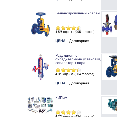
Балансировочный клапан
4.5/
5
оценка (995 голосов)
ЦЕНА
Договорная
Редукционно-
охладительные установки,
сепараторы пара
4.3/
5
оценка (504 голосов)
ЦЕНА
Договорная
КИПиА
4.2/
5
оценка (434 голосов)