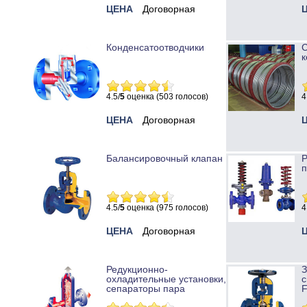
ЦЕНА
Договорная
Конденсатоотводчики
к
4.5/
5
оценка (503 голосов)
4
ЦЕНА
Договорная
Балансировочный клапан
Р
п
4.5/
5
оценка (975 голосов)
4
ЦЕНА
Договорная
Редукционно-
охладительные установки,
с
сепараторы пара