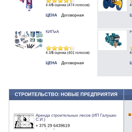
4.4/
5
оценка (474 голосов)
4
ЦЕНА
Договорная
КИПиА
Н
4.3/
5
оценка (401 голосов)
4
ЦЕНА
Договорная
СТРОИТЕЛЬСТВО: НОВЫЕ ПРЕДПРИЯТИЯ
Аренда строительных лесов (ИП Галушко
С.И.)
+ 375 29 6439619
e-mail
сайт компании