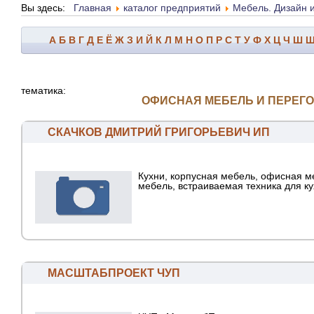
Вы здесь:
Главная
каталог предприятий
Мебель. Дизайн 
А
Б
В
Г
Д
Е
Ё
Ж
З
И
Й
К
Л
М
Н
О
П
Р
С
Т
У
Ф
Х
Ц
Ч
Ш
тематика:
ОФИСНАЯ МЕБЕЛЬ И ПЕРЕГ
СКАЧКОВ ДМИТРИЙ ГРИГОРЬЕВИЧ ИП
Кухни, корпусная мебель, офисная м
мебель, встраиваемая техника для к
МАСШТАБПРОЕКТ ЧУП