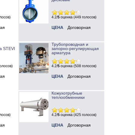
лосов)
4.2/
5
оценка (449 голосов)
ная
ЦЕНА
Договорная
Трубопроводная и
а STEVI
запорно-регулирующая
арматура
олосов)
4.2/
5
оценка (508 голосов)
ная
ЦЕНА
Договорная
Кожухотрубные
теплообменники
лосов)
4.2/
5
оценка (425 голосов)
ная
ЦЕНА
Договорная