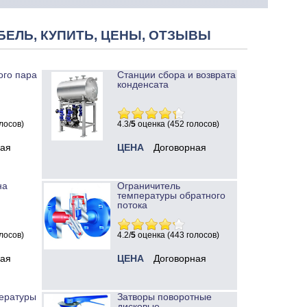
БЕЛЬ, КУПИТЬ, ЦЕНЫ, ОТЗЫВЫ
ого пара
Станции сбора и возврата
конденсата
лосов)
4.3/
5
оценка (452 голосов)
ная
ЦЕНА
Договорная
на
Ограничитель
температуры обратного
потока
лосов)
4.2/
5
оценка (443 голосов)
ная
ЦЕНА
Договорная
ературы
Затворы поворотные
дисковые