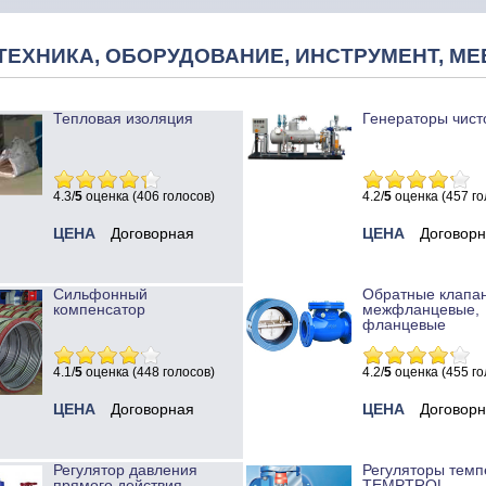
ТЕХНИКА, ОБОРУДОВАНИЕ, ИНСТРУМЕНТ, МЕ
Тепловая изоляция
Генераторы чист
4.3/
5
оценка (406 голосов)
4.2/
5
оценка (457 го
ЦЕНА
Договорная
ЦЕНА
Договор
Сильфонный
Обратные клапа
компенсатор
межфланцевые,
фланцевые
4.1/
5
оценка (448 голосов)
4.2/
5
оценка (455 го
ЦЕНА
Договорная
ЦЕНА
Договор
Регулятор давления
Регуляторы темп
прямого действия
TEMPTROL