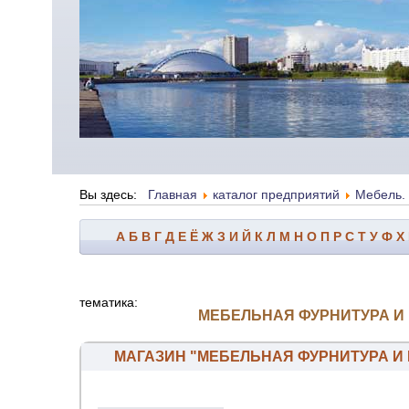
Вы здесь:
Главная
каталог предприятий
Мебель. 
А
Б
В
Г
Д
Е
Ё
Ж
З
И
Й
К
Л
М
Н
О
П
Р
С
Т
У
Ф
Х
тематика:
МЕБЕЛЬНАЯ ФУРНИТУРА И
МАГАЗИН "МЕБЕЛЬНАЯ ФУРНИТУРА И 