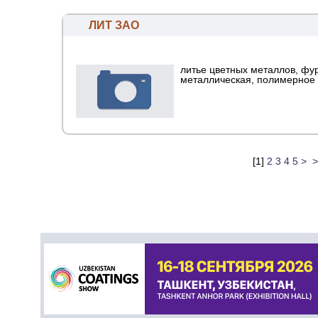
ЛИТ ЗАО
литье цветных металлов, фу
металлическая, полимерное
[
1
]
2
3
4
5
>