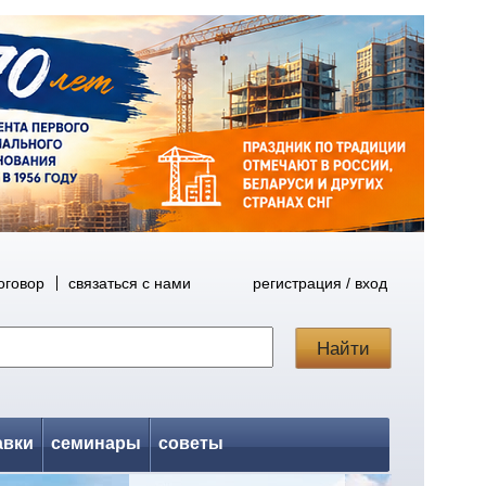
оговор
связаться с нами
регистрация / вход
авки
семинары
советы