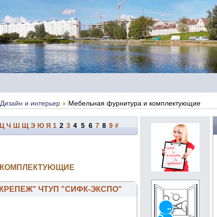
Дизайн и интерьер
Мебельная фурнитура и комплектующие
Ц
Ч
Ш
Щ
Э
Ю
Я
1
2
3
4
5
6
7
8
9
#
 КОМПЛЕКТУЮЩИЕ
КРЕПЕЖ" ЧТУП "СИФК-ЭКСПО"