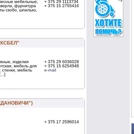
олесные мебельные,
+ 375 29 1113734
сверла, фурнитура
+ 375 15 2755416
ты скобо, шпилько,
ИКСБЕЛ"
бяные, изделия
+ 375 29 6036028
етская, мебель для
+ 375 15 6254948
 стенки, мебель
e-mail
..]
ЖДАНОВИЧИ")
+ 375 17 2596014