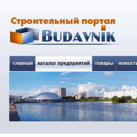
главная
каталог предприятий
товары
новост