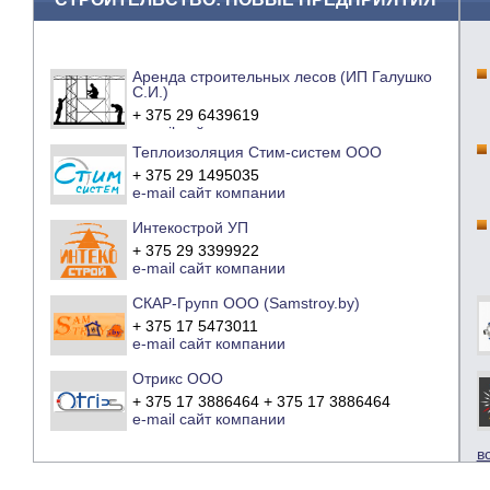
Аренда строительных лесов (ИП Галушко
С.И.)
+ 375 29 6439619
e-mail
сайт компании
Теплоизоляция Стим-систем ООО
+ 375 29 1495035
e-mail
сайт компании
Интекострой УП
+ 375 29 3399922
e-mail
сайт компании
СКАР-Групп ООО (Samstroy.by)
+ 375 17 5473011
e-mail
сайт компании
Отрикс ООО
+ 375 17 3886464 + 375 17 3886464
e-mail
сайт компании
в