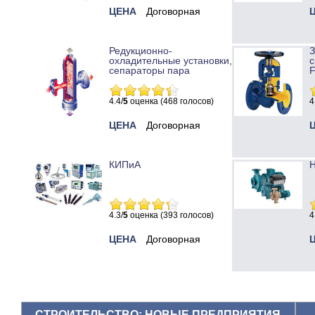
ЦЕНА
Договорная
Редукционно-
охладительные установки,
с
сепараторы пара
4.4/
5
оценка (468 голосов)
4
ЦЕНА
Договорная
КИПиА
Н
4.3/
5
оценка (393 голосов)
4
ЦЕНА
Договорная
СТРОИТЕЛЬСТВО: НОВЫЕ ПРЕДПРИЯТИЯ