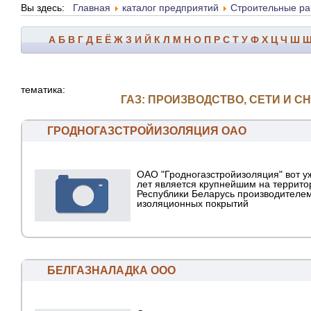
Вы здесь:
Главная
каталог предприятий
Строительные раб
А
Б
В
Г
Д
Е
Ё
Ж
З
И
Й
К
Л
М
Н
О
П
Р
С
Т
У
Ф
Х
Ц
Ч
Ш
тематика:
ГАЗ: ПРОИЗВОДСТВО, СЕТИ И 
ГРОДНОГАЗСТРОЙИЗОЛЯЦИЯ ОАО
ОАО "Гродногазстройизоляция" вот у
лет является крупнейшим на террито
Республики Беларусь производителе
изоляционных покрытий
БЕЛГАЗНАЛАДКА ООО