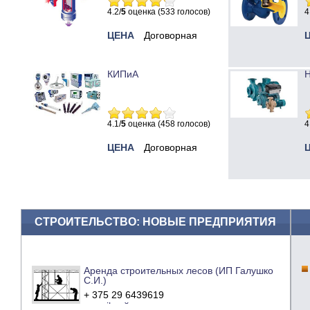
4.2/
5
оценка (533 голосов)
4
ЦЕНА
Договорная
КИПиА
Н
4.1/
5
оценка (458 голосов)
4
ЦЕНА
Договорная
СТРОИТЕЛЬСТВО: НОВЫЕ ПРЕДПРИЯТИЯ
Аренда строительных лесов (ИП Галушко
С.И.)
+ 375 29 6439619
e-mail
сайт компании