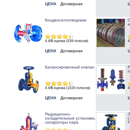
ЦЕНА
Договорная
Конденсатоотводчики
к
4.4/
5
оценка (539 голосов)
4
ЦЕНА
Договорная
Балансировочный клапан
Р
п
4.4/
5
оценка (1020 голосов)
4
ЦЕНА
Договорная
Редукционно-
охладительные установки,
с
сепараторы пара