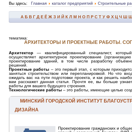
Вы здесь:
Главная
каталог предприятий
Строительные раб
А
Б
В
Г
Д
Е
Ё
Ж
З
И
Й
К
Л
М
Н
О
П
Р
С
Т
У
Ф
Х
Ц
Ч
Ш
тематика:
АРХИТЕКТОРЫ И ПРОЕКТНЫЕ РАБОТЫ. СО
Архитектор
— квалифицированный специалист, который
осуществляет архитектурное проектирование (организацию
проектирование зданий, в том числе разработку объёмн
решений.
Проектные работы
– это первый этап, с которым приходитс
заняться строительством или перепланировкой. Но что вхо
ожидать вас на пути подготовки проекта, и как решить наи
вам расскажет данная статья. Прочтя ее, вы больше узнает
работы для вашего будущего строения.
Технологические работы
– это работы, имеющие целью созд
МИНСКИЙ ГОРОДСКОЙ ИНСТИТУТ БЛАГОУСТ
ДИЗАЙНА
Проектирование гражданских и обще