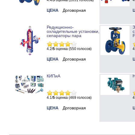
4.4/
5
оценка (1031 голосов)
4
ЦЕНА
Договорная
Редукционно-
охладительные установки,
с
сепараторы пара
4.2/
5
оценка (550 голосов)
4
ЦЕНА
Договорная
КИПиА
Н
4.1/
5
оценка (469 голосов)
4
ЦЕНА
Договорная