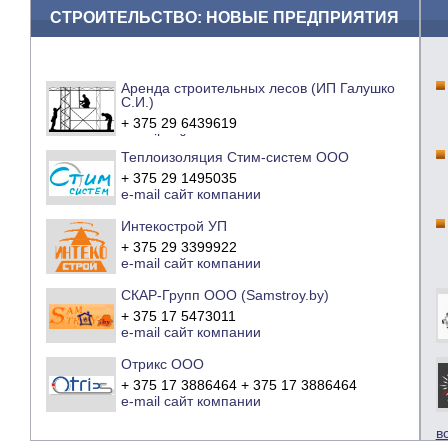
СТРОИТЕЛЬСТВО: НОВЫЕ ПРЕДПРИЯТИЯ
Аренда строительных лесов (ИП Галушко
С.И.)
+ 375 29 6439619
e-mail
сайт компании
Теплоизоляция Стим-систем ООО
+ 375 29 1495035
e-mail
сайт компании
Интекострой УП
+ 375 29 3399922
e-mail
сайт компании
СКАР-Групп ООО (Samstroy.by)
+ 375 17 5473011
e-mail
сайт компании
Отрикс ООО
+ 375 17 3886464 + 375 17 3886464
e-mail
сайт компании
в