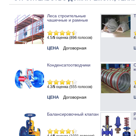
Леса строительные
Т
чашечные и рамные
4.5/
5
оценка (896 голосов)
4
ЦЕНА
Договорная
Конденсатоотводчики
к
4.3/
5
оценка (555 голосов)
4
ЦЕНА
Договорная
Балансировочный клапан
Р
п