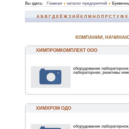
Вы здесь:
Главная
каталог предприятий
Буквенн
А
Б
В
Г
Д
Е
Ё
Ж
З
И
Й
К
Л
М
Н
О
П
Р
С
Т
У
Ф
Х
КОМПАНИИ, НАЧИНАЮ
ХИМПРОМКОМПЛЕКТ ООО
оборудование лабораторное,
лабораторная, реактивы хим
ХИМХРОМ ОДО
оборудование лабораторное,