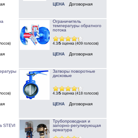
ная
ЦЕНА
Договорная
на
Ограничитель
температуры обратного
потока
лосов)
4.3/
5
оценка (409 голосов)
ная
ЦЕНА
Договорная
ературы
Затворы поворотные
дисковые
лосов)
4.3/
5
оценка (418 голосов)
ная
ЦЕНА
Договорная
Трубопроводная и
а STEVI
запорно-регулирующая
арматура