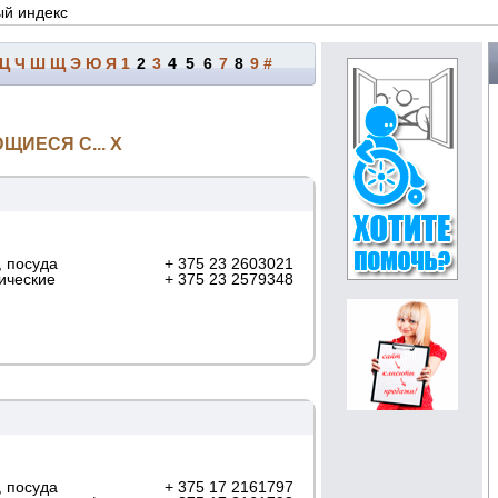
ый индекс
Ц
Ч
Ш
Щ
Э
Ю
Я
1
2
3
4
5
6
7
8
9
#
ЩИЕСЯ С...
Х
 посуда
+ 375 23 2603021
ические
+ 375 23 2579348
 посуда
+ 375 17 2161797