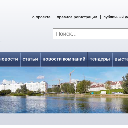
о проекте
правила регистрации
публичный д
новости
статьи
новости компаний
тендеры
выст