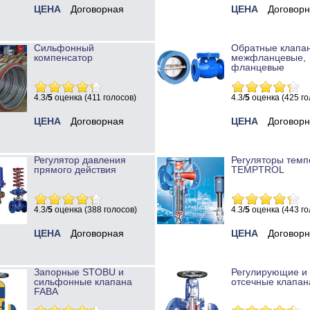
ЦЕНА
Договорная
ЦЕНА
Договор
Сильфонный
Обратные клапа
компенсатор
межфланцевые,
фланцевые
4.3/
5
оценка (411 голосов)
4.3/
5
оценка (425 го
ЦЕНА
Договорная
ЦЕНА
Договор
Регулятор давления
Регуляторы темп
прямого действия
TEMPTROL
4.3/
5
оценка (388 голосов)
4.3/
5
оценка (443 го
ЦЕНА
Договорная
ЦЕНА
Договор
Запорные STOBU и
Регулирующие и
сильфонные клапана
отсечные клапан
FABA