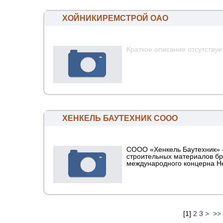
ХОЙНИКИРЕМСТРОЙ ОАО
Краткое описание отсутствуе
ХЕНКЕЛЬ БАУТЕХНИК СООО
СООО «Хенкель Баутехник» 
строительных материалов бр
международного концерна He
[
1
]
2
3
>
>>