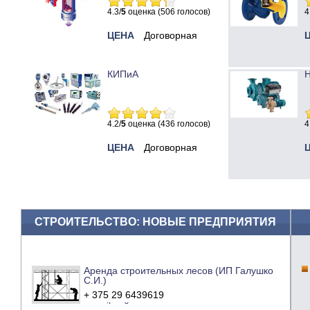
4.3/
5
оценка (506 голосов)
4
ЦЕНА
Договорная
КИПиА
Н
4.2/
5
оценка (436 голосов)
4
ЦЕНА
Договорная
СТРОИТЕЛЬСТВО: НОВЫЕ ПРЕДПРИЯТИЯ
Аренда строительных лесов (ИП Галушко
С.И.)
+ 375 29 6439619
e-mail
сайт компании