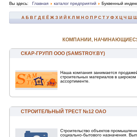
Вы здесь:
Главная
каталог предприятий
Буквенный индек
А
Б
В
Г
Д
Е
Ё
Ж
З
И
Й
К
Л
М
Н
О
П
Р
С
Т
У
Ф
Х
Ц
Ч
Ш
КОМПАНИИ, НАЧИНАЮЩИЕСЯ 
СКАР-ГРУПП ООО (SAMSTROY.BY)
Наша компания занимается продажей
строительных материалов в широком
ассортименте.
СТРОИТЕЛЬНЫЙ ТРЕСТ №12 ОАО
Строительство объектов промышленн
социально-бытового назначения. Вы