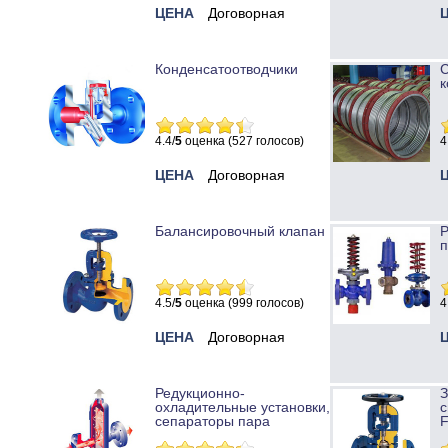
ЦЕНА
Договорная
Конденсатоотводчики
к
4.4/
5
оценка (527 голосов)
4
ЦЕНА
Договорная
Балансировочный клапан
Р
п
4.5/
5
оценка (999 голосов)
4
ЦЕНА
Договорная
Редукционно-
охладительные установки,
с
сепараторы пара