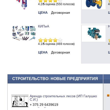
4.2/
5
оценка (550 голосов)
4
ЦЕНА
Договорная
КИПиА
Н
4.1/
5
оценка (469 голосов)
4
ЦЕНА
Договорная
СТРОИТЕЛЬСТВО: НОВЫЕ ПРЕДПРИЯТИЯ
Аренда строительных лесов (ИП Галушко
С.И.)
+ 375 29 6439619
e-mail
сайт компании