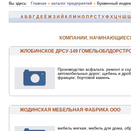
Вы здесь:
Главная
каталог предприятий
Буквенный индек
А
Б
В
Г
Д
Е
Ё
Ж
З
И
Й
К
Л
М
Н
О
П
Р
С
Т
У
Ф
Х
Ц
Ч
Ш
КОМПАНИИ, НАЧИНАЮЩИЕСЯ 
ЖЛОБИНСКОЕ ДРСУ-149 ГОМЕЛЬОБЛДОРСТР
Производство асфальта: ремонт и со
автомобильных дорог; щебень и дроб
фракции; бортовой камень
ЖОДИНСКАЯ МЕБЕЛЬНАЯ ФАБРИКА ООО
мебель мягкая, мебель для дома, об