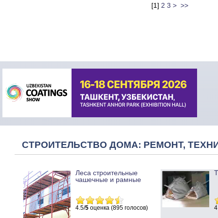
[
1
]
2
3
>
>>
СТРОИТЕЛЬСТВО ДОМА: РЕМОНТ, ТЕХНИ
Леса строительные
Т
чашечные и рамные
4.5/
5
оценка (895 голосов)
4