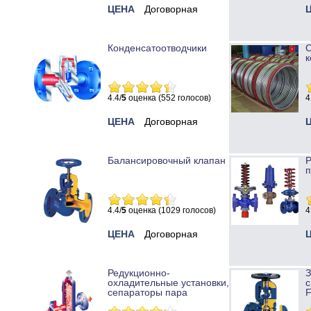
ЦЕНА
Договорная
Конденсатоотводчики
к
4.4/
5
оценка (552 голосов)
4
ЦЕНА
Договорная
Балансировочный клапан
Р
п
4.4/
5
оценка (1029 голосов)
4
ЦЕНА
Договорная
Редукционно-
охладительные установки,
с
сепараторы пара