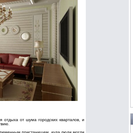
я отдыха от шума городских кварталов, и
твию.
временным пристанищем, куда люди могли