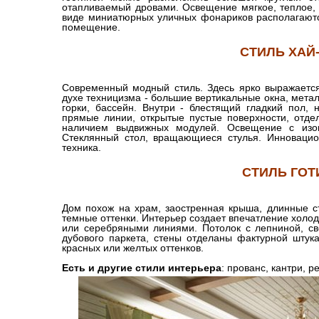
отапливаемый дровами. Освещение мягкое, теплое, б
виде миниатюрных уличных фонариков располагаютс
помещение.
СТИЛЬ ХАЙ
Современный модный стиль. Здесь ярко выражает
духе техницизма - большие вертикальные окна, метал
горки, бассейн. Внутри - блестящий гладкий пол,
прямые линии, открытые пустые поверхности, отдел
наличием выдвижных модулей. Освещение с изог
Стеклянный стол, вращающиеся стулья. Инновацио
техника.
СТИЛЬ ГОТ
Дом похож на храм, заостренная крыша, длинные ст
темные оттенки. Интерьер создает впечатление холод
или серебряными линиями. Потолок с лепниной, св
дубового паркета, стены отделаны фактурной штука
красных или желтых оттенков.
Есть и другие стили интерьера
: прованс, кантри, 