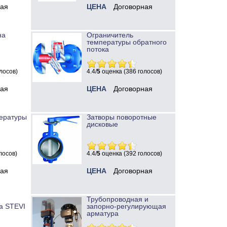
ная
ЦЕНА
Договорная
на
Ограничитель
температуры обратного
потока
лосов)
4.4/
5
оценка (386 голосов)
ная
ЦЕНА
Договорная
ературы
Затворы поворотные
дисковые
лосов)
4.4/
5
оценка (392 голосов)
ная
ЦЕНА
Договорная
Трубопроводная и
а STEVI
запорно-регулирующая
арматура