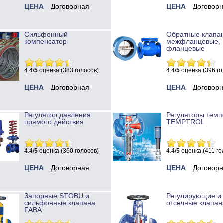
ЦЕНА
Договорная
ЦЕНА
Договор
Сильфонный
Обратные клапа
компенсатор
межфланцевые,
фланцевые
4.4/
5
оценка (383 голосов)
4.4/
5
оценка (396 го
ЦЕНА
Договорная
ЦЕНА
Договор
Регулятор давления
Регуляторы темп
прямого действия
TEMPTROL
4.4/
5
оценка (360 голосов)
4.4/
5
оценка (411 го
ЦЕНА
Договорная
ЦЕНА
Договор
Запорные STOBU и
Регулирующие и
сильфонные клапана
отсечные клапан
FABA