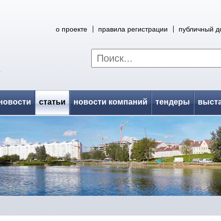
о проекте
правила регистрации
публичный д
новости
статьи
новости компаний
тендеры
выст