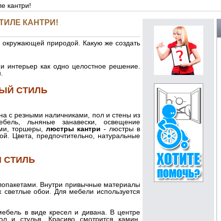
е кантри!
ТИЛЕ КАНТРИ!
с окружающей природой. Какую же создать
и интерьер как одно целостное решение.
.
ЫЙ СТИЛЬ
кна с резными наличниками, пол и стены из
ебель, льняные занавески, освещение
ами, торшеры,
люстры кантри
- люстры в
ой. Цвета, предпочтительно, натуральные
 СТИЛЬ
еклопакетами. Внутри привычные материалы
х светлые обои. Для мебели используется
ебель в виде кресел и дивана. В центре
ол и стулья. Красиво смотрится камин,