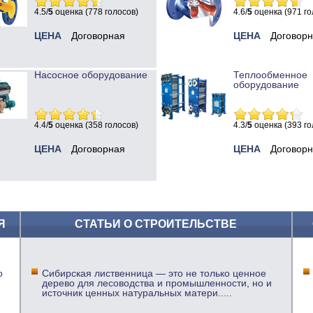
4.5/
5
оценка (778 голосов)
4.6/
5
оценка (971 го
ЦЕНА
Договорная
ЦЕНА
Договор
Насосное оборудование
Теплообменное
оборудование
4.4/
5
оценка (358 голосов)
4.3/
5
оценка (393 го
ЦЕНА
Договорная
ЦЕНА
Договор
Я
СТАТЬИ О СТРОИТЕЛЬСТВЕ
о
Сибирская лиственница — это не только ценное
дерево для лесоводства и промышленности, но и
источник ценных натуральных матери
.....