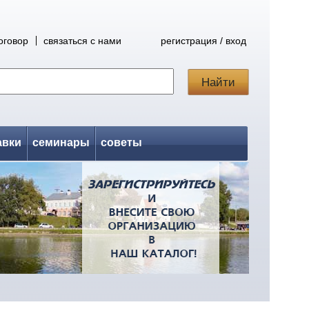
оговор
связаться с нами
регистрация / вход
авки
семинары
советы