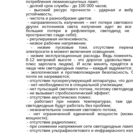
потребления люминесцентных ламп;
- долгий срок службы - до 100 000 часов;
- высокий ресурс прочности - ударная и вибр
устойчивость;
- чистота и разнообразие цветов;
- направленность излучения – нет потери светового
других источников света излучение идет во все
большие потери в рефлекторе, светодиод не 
пространство сзади себя);
- регулируемая интенсивность;
- низкое рабочее напряжение;
- низкие пусковые токи, отсутствие перена
электросети в момент включения освещения;
- низкие эксплуатационные расходы. Ведь поменять
8-12 метровой высоте - это дорогое удовольствие 
плюс зарплата людям). И если менять придётся в
чаще чем светодиодные лампы – каждый задумается;
- экологическая и противопожарная безопасность. 
почти не нагреваются;
- отсутствие пускорегулирующей аппаратуры, что до
- нет необходимости в специальной утилизации;
- нет пульсаций светового потока, поэтому светодио
- не вызывает стробоскопический эффект;
- отсутствие акустических помех;
- работают при низких температурах, там где
светодиодные будут работать без проблем;
- незначительное снижения светового потока;
- нет ограниченной единичной мощности (можн
мощности);
- отсутствие радиопомех;
- при снижении напряжения сети светодиодные ламп
- отсутствие ультрафиолетового и инфракрасного изл