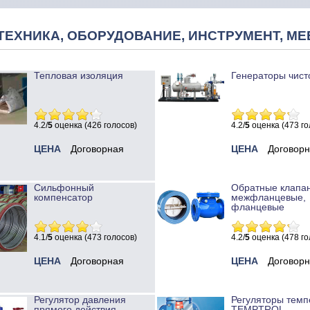
ТЕХНИКА, ОБОРУДОВАНИЕ, ИНСТРУМЕНТ, МЕ
Тепловая изоляция
Генераторы чист
4.2/
5
оценка (426 голосов)
4.2/
5
оценка (473 го
ЦЕНА
Договорная
ЦЕНА
Договор
Сильфонный
Обратные клапа
компенсатор
межфланцевые,
фланцевые
4.1/
5
оценка (473 голосов)
4.2/
5
оценка (478 го
ЦЕНА
Договорная
ЦЕНА
Договор
Регулятор давления
Регуляторы темп
прямого действия
TEMPTROL