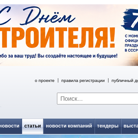
о проекте
правила регистрации
публичный д
новости
статьи
новости компаний
тендеры
выст