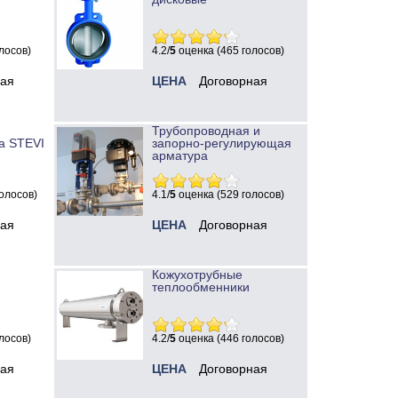
лосов)
4.2/
5
оценка (465 голосов)
ная
ЦЕНА
Договорная
Трубопроводная и
а STEVI
запорно-регулирующая
арматура
олосов)
4.1/
5
оценка (529 голосов)
ная
ЦЕНА
Договорная
Кожухотрубные
теплообменники
лосов)
4.2/
5
оценка (446 голосов)
ная
ЦЕНА
Договорная