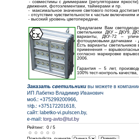
- совместимы с диммерами (регуляторами яркости),
движения, фотоэлементами, таймерами и пр.
- максимальное значение светового потока достигае
- отсутствие чувствительности к частым включениям 
- высокий уровень цветопередачи.
Предлагаем Вам светодиодн
светильники ДКУ – ДКУ9, ДК
варианты, ДКУ-72 – ули
фотошумовыми датчиками - д
Есть варианты светильников
применения – взрывоопасны
согласно маркировке взрыво
2006.
Гарантия – 5 лет, производ
100% тест-контроль качества,
Заказать светильники
вы можете в компании
ИП Лабетко Владимир Иванович
моб.: +375299200966,
т/ф.: +375172201618,
сайт: labetko-vi.pulscen.by,
e-mail:
torg-avto@tut.by
Рейтинг:
0
/
5
Пожалуйста, оцените