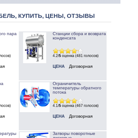
БЕЛЬ, КУПИТЬ, ЦЕНЫ, ОТЗЫВЫ
ого пара
Станции сбора и возврата
конденсата
лосов)
4.2/
5
оценка (481 голосов)
ная
ЦЕНА
Договорная
на
Ограничитель
температуры обратного
потока
лосов)
4.1/
5
оценка (467 голосов)
ная
ЦЕНА
Договорная
ературы
Затворы поворотные
дисковые