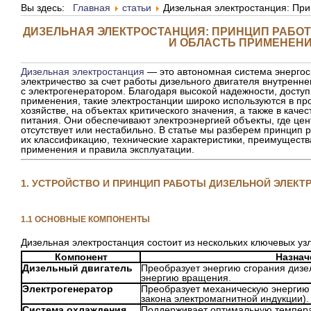
Вы здесь:
Главная
статьи
Дизельная электростанция: Пр
ДИЗЕЛЬНАЯ ЭЛЕКТРОСТАНЦИЯ: ПРИНЦИП РАБО
И ОБЛАСТЬ ПРИМЕНЕН
Дизельная электростанция
— это автономная система энергос
электричество за счет работы дизельного двигателя внутренне
с электрогенератором. Благодаря высокой надежности, доступ
применения, такие электростанции широко используются в п
хозяйстве, на объектах критического значения, а также в каче
питания. Они обеспечивают электроэнергией объекты, где це
отсутствует или нестабильно. В статье мы разберем принцип 
их классификацию, технические характеристики, преимущества
применения и правила эксплуатации.
1. УСТРОЙСТВО И ПРИНЦИП РАБОТЫ ДИЗЕЛЬНОЙ ЭЛЕКТ
1.1 ОСНОВНЫЕ КОМПОНЕНТЫ
Дизельная электростанция состоит из нескольких ключевых узл
Компонент
Назнач
Дизельный двигатель
Преобразует энергию сгорания дизе
энергию вращения.
Электрогенератор
Преобразует механическую энергию 
закона электромагнитной индукции).
Система охлаждения
Поддерживает оптимальную темпера