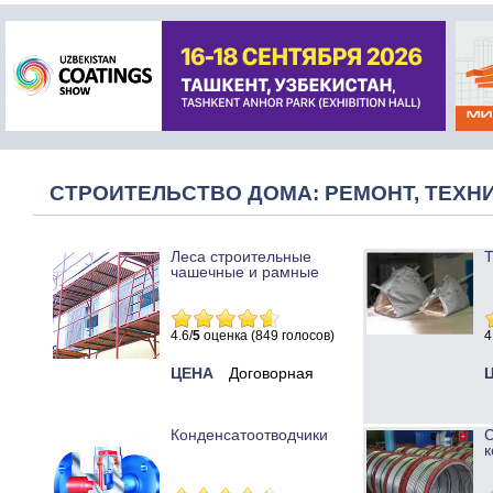
СТРОИТЕЛЬСТВО ДОМА: РЕМОНТ, ТЕХНИ
Леса строительные
Т
чашечные и рамные
4.6/
5
оценка (849 голосов)
4
ЦЕНА
Договорная
Конденсатоотводчики
к