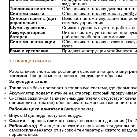
жидкостная).
Топливная система
Обеспечивает подачу дизельного топ
Система смазки
Обеспечивает подачу масла для減少 
Силовая панель (щит
Включает автоматику, защитные рел
управления)
систему управления.
Шумоглушитель
Снижает уровень шума от работы дв
Аккумуляторная
Питает систему управления при пуск
батарея
работоспособность автоматики.
Система вентиляции
Обеспечивает подачу свежего возду
газов.
Рама и крепления
Придают конструкции устойчивость 
1.2 ПРИНЦИП РАБОТЫ
Работа дизельной электростанции основана на цикле
внутрен
топлива
. Процесс можно описать следующим образом:
Запуск двигателя
:
Топливо из бака поступает в топливную систему, где формиру
Аккумулятор подает питание на стартер, который прокручивае
Система зажигания (в дизельных двигателях отсутствует свеч
происходит от сжатия) обеспечивает самовоспламенение топл
Рабочий цикл двигателя
(четыре такта):
Впуск
: В цилиндр поступает воздух.
Сжатие
: Поршень сжимает воздух до высокого давления (15–2
Рабочий ход
: В конце такта сжатия впрыскивается дизельное
самовоспламеняется от высокой температуры сжатого воздуха
поршень вниз.