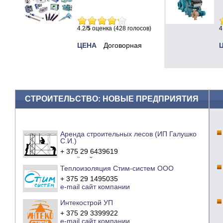
4.2/
5
оценка (428 голосов)
4
ЦЕНА
Договорная
СТРОИТЕЛЬСТВО: НОВЫЕ ПРЕДПРИЯТИЯ
Аренда строительных лесов (ИП Галушко
С.И.)
+ 375 29 6439619
e-mail
сайт компании
Теплоизоляция Стим-систем ООО
+ 375 29 1495035
e-mail
сайт компании
Интекострой УП
+ 375 29 3399922
e-mail
сайт компании