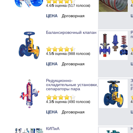
4.4/
5
оценка (517 голосов)
4
ЦЕНА
Договорная
Балансировочный клапан
Р
п
4.5/
5
оценка (988 голосов)
4
ЦЕНА
Договорная
Редукционно-
охладительные установки,
с
сепараторы пара
4.3/
5
оценка (490 голосов)
4
ЦЕНА
Договорная
КИПиА
Н