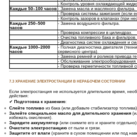
- Контроль уровня охлаждающей жидко
Каждые 50–100 часов
- Замена масла и масляного фильтра.
- Проверка системы зажигания (если ес
- Контроль зазоров в клапанах (при не
Каждые 250–500
- Замена воздушного фильтра.
часов
- Проверка компрессии в цилиндрах.
- Очистка топливного бака и фильтров.
- Диагностика систем охлаждения и см
Каждые 1000–2000
- Полная диагностика двигателя (техн
часов
сервисного центра).
- Замена ремней и роликов привода г
- Обслуживание электрооборудования (
- Проверка герметичности топливной 
7.3 ХРАНЕНИЕ ЭЛЕКТРОСТАНЦИИ В НЕРАБОЧЕМ СОСТОЯНИИ
Если электростанция не используется длительное время, не
действия:
✔
Подготовка к хранению
:
Слейте топливо
из бака (или добавьте стабилизатор топлива)
Залейте специальное масло для длительного хранения
(и
избежать окисления).
Зарядите аккумулятор
(или снимите его и храните отдельно)
Очистите электростанцию
от пыли и грязи.
Защитите от влаги
(храните в сухом помещении или под нав