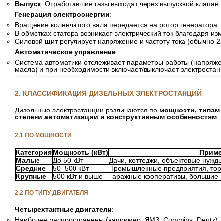
Выпуск
: Отработавшие газы выходят через выпускной клапан.
Генерация электроэнергии
:
Вращение коленчатого вала передается на ротор генератора.
В обмотках статора возникает электрический ток благодаря и
Силовой щит регулирует напряжение и частоту тока (обычно 22
Автоматическое управление
:
Система автоматики отслеживает параметры работы (напряжен
масла) и при необходимости включает/выключает электростан
2. КЛАССИФИКАЦИЯ ДИЗЕЛЬНЫХ ЭЛЕКТРОСТАНЦИЙ
Дизельные электростанции различаются по
мощности, типам 
степени автоматизации и конструктивным особенностям
.
2.1 ПО МОЩНОСТИ
Категория
Мощность (кВт)
Приме
Малые
До 50 кВт
Дачи, коттеджи, объектовые нужд
Средние
50–500 кВт
Промышленные предприятия, тор
Крупные
500 кВт и выше
Гаражные кооперативы, большие з
2.2 ПО ТИПУ ДВИГАТЕЛЯ
Четырехтактные двигатели
:
Наиболее распространены (например, ЯМЗ, Cummins, Deutz).