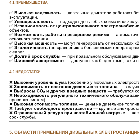
4.1 ПРЕИМУЩЕСТВА
✅
Высокая надежность
— дизельные двигатели работают бе
эксплуатации.
✅
Универсальность
— подходят для любых климатических у
✅
Независимость от централизованного электроснабжен
объектов.
✅
Возможность работы в резервном режиме
— автоматиче
основного питания.
✅
Высокая мощность
— могут генерировать от нескольких кВ
✅
Экологичность
(по сравнению с бензиновыми генераторам
cleaner.
✅
Долгий срок службы
— при правильном обслуживании двиг
✅
Широкий ассортимент
— доступны как бюджетные, так и 
4.2 НЕДОСТАТКИ
❌
Высокий уровень шума
(особенно у мобильных электрост
❌
Зависимость от поставок дизельного топлива
— в случа
❌
Выбросы CO₂ и других вредных веществ
— требуется со
❌
Необходимость регулярного технического обслуживан
проверка систем).
❌
Высокая стоимость топлива
— цены на дизельное топливо
❌
Требуют свободного пространства
— крупные электроста
❌
Ограниченный ресурс при нестабильной нагрузке
— част
срок службы.
5. ОБЛАСТИ ПРИМЕНЕНИЯ ДИЗЕЛЬНЫХ ЭЛЕКТРОСТАНЦИ