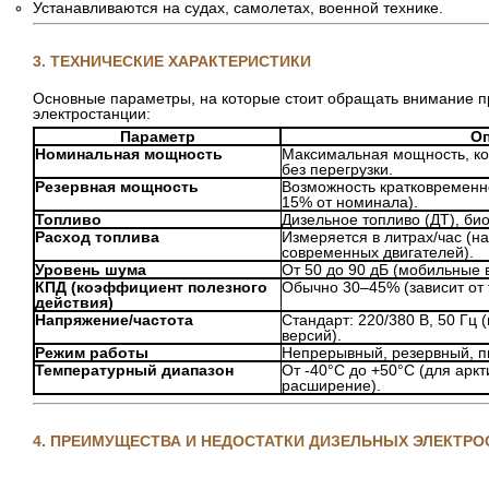
Устанавливаются на судах, самолетах, военной технике.
3. ТЕХНИЧЕСКИЕ ХАРАКТЕРИСТИКИ
Основные параметры, на которые стоит обращать внимание п
электростанции:
Параметр
О
Номинальная мощность
Максимальная мощность, ко
без перегрузки.
Резервная мощность
Возможность кратковременн
15% от номинала).
Топливо
Дизельное топливо (ДТ), биod
Расход топлива
Измеряется в литрах/час (на
современных двигателей).
Уровень шума
От 50 до 90 дБ (мобильные
КПД (коэффициент полезного
Обычно 30–45% (зависит от 
действия)
Напряжение/частота
Стандарт: 220/380 В, 50 Гц 
версий).
Режим работы
Непрерывный, резервный, п
Температурный диапазон
От -40°C до +50°C (для арк
расширение).
4. ПРЕИМУЩЕСТВА И НЕДОСТАТКИ ДИЗЕЛЬНЫХ ЭЛЕКТР