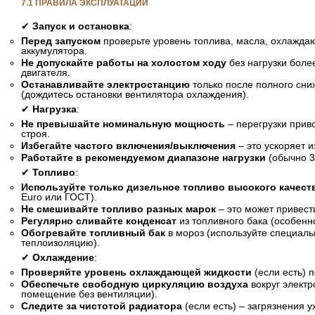
7.1 ПРАВИЛА ЭКСПЛУАТАЦИИ
✔
Запуск и остановка
:
Перед запуском
проверьте уровень топлива, масла, охлаждаю
аккумулятора.
Не допускайте работы на холостом ходу
без нагрузки боле
двигателя.
Останавливайте электростанцию
только после полного сни
(дождитесь остановки вентилятора охлаждения).
✔
Нагрузка
:
Не превышайте номинальную мощность
– перегрузки приво
строя.
Избегайте частого включения/выключения
– это ускоряет и
Работайте в рекомендуемом диапазоне нагрузки
(обычно 3
✔
Топливо
:
Используйте только дизельное топливо высокого качест
Euro или ГОСТ).
Не смешивайте топливо разных марок
– это может привест
Регулярно сливайте конденсат
из топливного бака (особенн
Обогревайте топливный бак
в мороз (используйте специаль
теплоизоляцию).
✔
Охлаждение
:
Проверяйте уровень охлаждающей жидкости
(если есть) 
Обеспечьте свободную циркуляцию воздуха
вокруг электр
помещение без вентиляции).
Следите за чистотой радиатора
(если есть) – загрязнения 