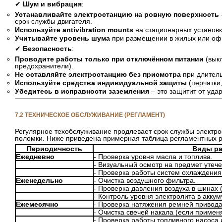
✔
Шум и вибрация
:
Устанавливайте электростанцию на ровную поверхность
срок службы двигателя.
Используйте antivibration mounts
на стационарных установк
Учитывайте уровень шума
при размещении в жилых или оф
✔
Безопасность
:
Проводите работы только при отключённом питании
(выкл
предохранители).
Не оставляйте электростанцию без присмотра
при длитель
Используйте средства индивидуальной защиты
(перчатки,
Убедитесь в исправности заземления
– это защитит от удар
7.2 ТЕХНИЧЕСКОЕ ОБСЛУЖИВАНИЕ (РЕГЛАМЕНТ)
Регулярное техобслуживание продлевает срок службы электр
поломки. Ниже приведена примерная таблица регламентных р
Периодичность
Виды р
Ежедневно
- Проверка уровня масла и топлива.
- Визуальный осмотр на предмет утече
- Проверка работы систем охлаждения
Еженедельно
- Очистка воздушного фильтра.
- Проверка давления воздуха в шинах (
- Контроль уровня электролита в аккум
Ежемесячно
- Проверка натяжения ремней привода
- Очистка свечей накала (если примен
- Проверка работы топливного насоса 