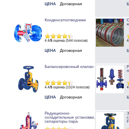
ЦЕНА
Договорная
Конденсатоотводчики
к
4.4/
5
оценка (544 голосов)
4
ЦЕНА
Договорная
Балансировочный клапан
Р
п
4.4/
5
оценка (1024 голосов)
4
ЦЕНА
Договорная
Редукционно-
охладительные установки,
с
сепараторы пара