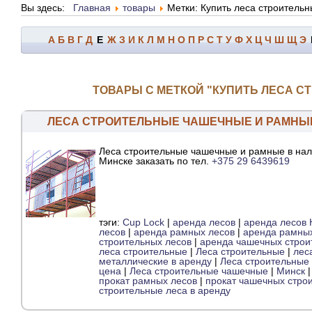
Вы здесь:
Главная
товары
Метки: Купить леса строитель
А
Б
В
Г
Д
Е
Ж
З
И
К
Л
М
Н
О
П
Р
С
Т
У
Ф
Х
Ц
Ч
Ш
Щ
Э
ТОВАРЫ С МЕТКОЙ "КУПИТЬ ЛЕСА С
ЛЕСА СТРОИТЕЛЬНЫЕ ЧАШЕЧНЫЕ И РАМНЫ
Леса строительные чашечные и рамные в нал
Минске заказать по тел.
+375 29 6439619
тэги:
Cup Lock
|
аренда лесов
|
аренда лесов 
лесов
|
аренда рамных лесов
|
аренда рамных
строительных лесов
|
аренда чашечных строи
леса строительные
|
Леса строительные
|
лес
металлические в аренду
|
Леса строительные
цена
|
Леса строительные чашечные
|
Минск
прокат рамных лесов
|
прокат чашечных стро
строительные леса в аренду