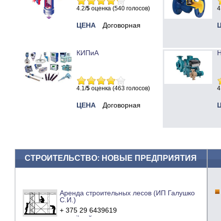
4.2/
5
оценка (540 голосов)
4
ЦЕНА
Договорная
КИПиА
Н
4.1/
5
оценка (463 голосов)
4
ЦЕНА
Договорная
СТРОИТЕЛЬСТВО: НОВЫЕ ПРЕДПРИЯТИЯ
Аренда строительных лесов (ИП Галушко
С.И.)
+ 375 29 6439619
e-mail
сайт компании