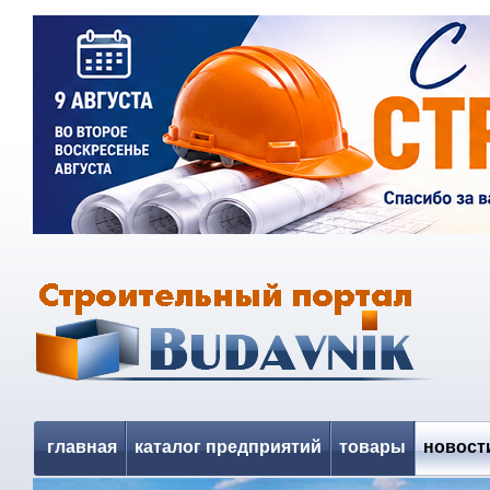
главная
каталог предприятий
товары
новост