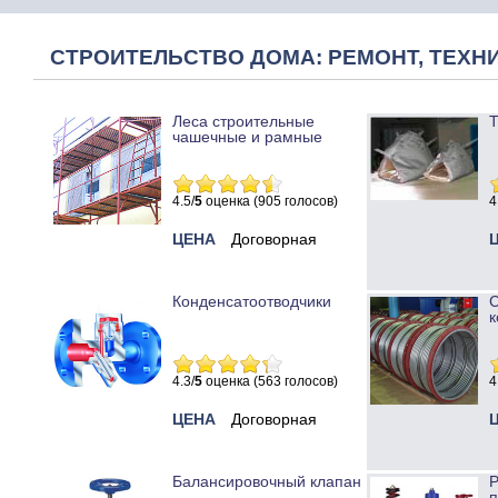
СТРОИТЕЛЬСТВО ДОМА: РЕМОНТ, ТЕХНИ
Леса строительные
Т
чашечные и рамные
4.5/
5
оценка (905 голосов)
4
ЦЕНА
Договорная
Конденсатоотводчики
к
4.3/
5
оценка (563 голосов)
4
ЦЕНА
Договорная
Балансировочный клапан
Р
п