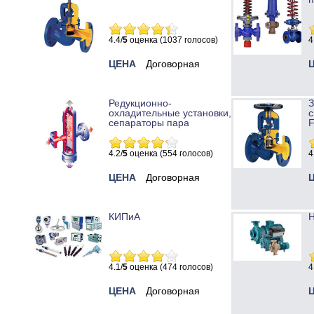
4.4/
5
оценка (1037 голосов)
4
ЦЕНА
Договорная
Редукционно-
охладительные установки,
с
сепараторы пара
4.2/
5
оценка (554 голосов)
4
ЦЕНА
Договорная
КИПиА
Н
4.1/
5
оценка (474 голосов)
4
ЦЕНА
Договорная