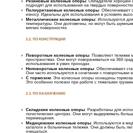
Резиновые колесные опоры
: Обладатели хорошей 
подходят для использования на твердых поверхностях
Полиуретановые колесные опоры
: Обеспечивают о
износу. Идеальны для использования в условиях высо
Металлические колесные опоры
: Используются для
температуры. Они долговечны, но могут быть шумным
мягких поверхностях.
2.2. ПО КОНСТРУКЦИИ
Поворотные колесные опоры
: Позволяют тележке 
пространствах. Они могут поворачиваться на 360 град
использования в узких проходах.
Неповоротные колесные опоры
: Обеспечивают ст
Они часто используются в сочетании с поворотными
С тормозом
: Эти колесные опоры оснащены тормоза
Это особенно полезно при работе с тяжелыми грузам
2.3. ПО НАЗНАЧЕНИЮ
Складские колесные опоры
: Разработаны для испо
логистических центрах. Они могут выдерживать больш
перемещения.
Медицинские колесные опоры
: Используются в ме
каталоги и больничные тележки. Они должны быть лег
очищаться.