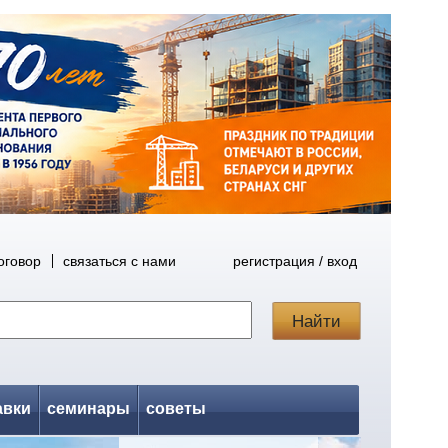
оговор
связаться с нами
регистрация / вход
авки
семинары
советы