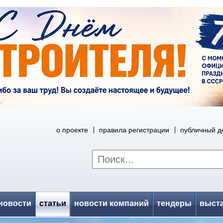
о проекте
правила регистрации
публичный д
новости
статьи
новости компаний
тендеры
выст